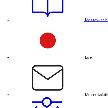
Mes revues 
Live
Mes newslett