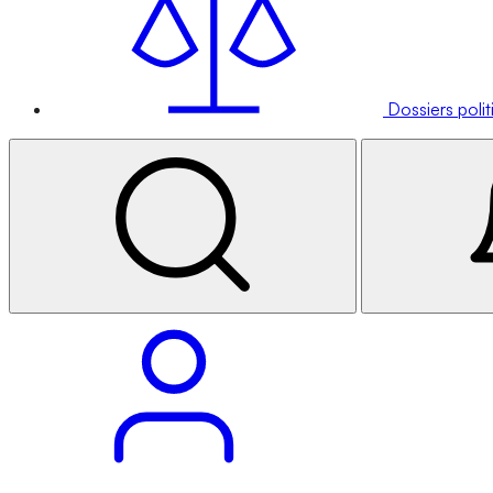
Dossiers poli