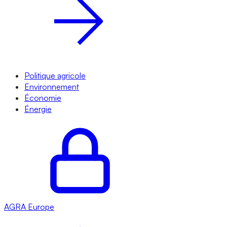
Politique agricole
Environnement
Économie
Énergie
AGRA
Europe