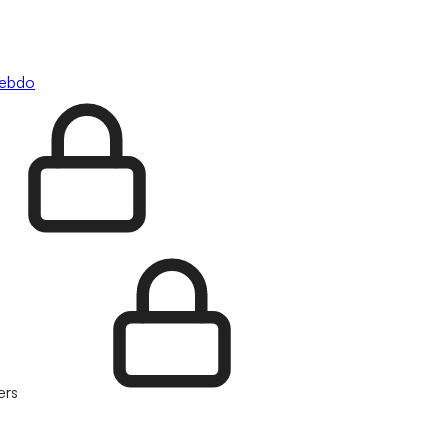
hebdo
ers