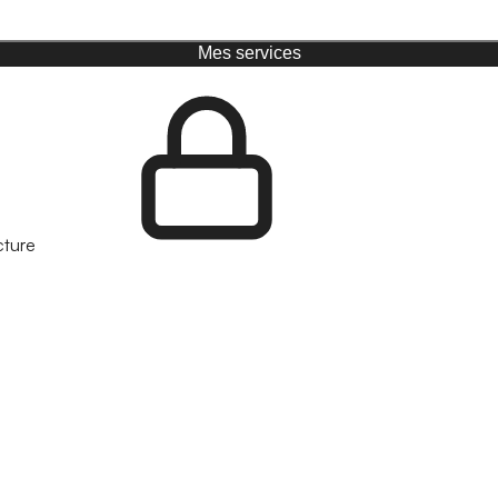
Mes services
cture