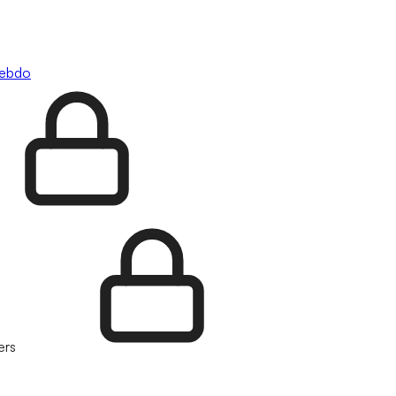
hebdo
ers