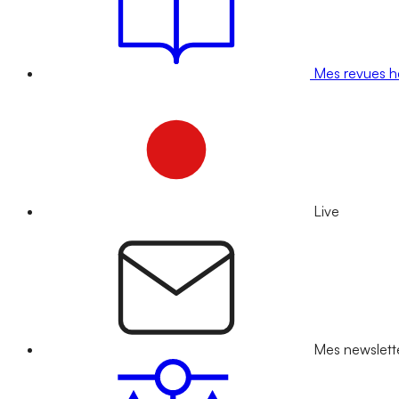
Mes revues 
Live
Mes newslett