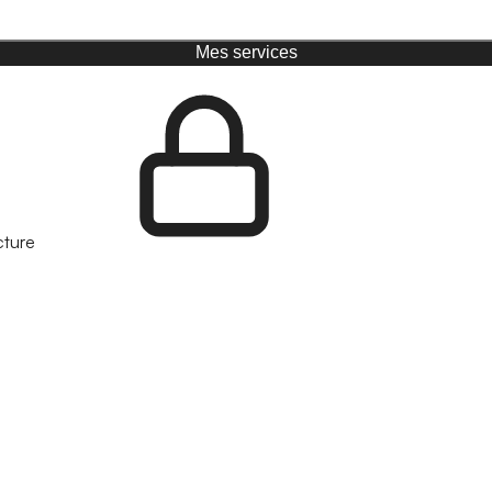
Mes services
cture