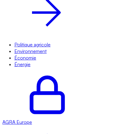
Politique agricole
Environnement
Économie
Énergie
AGRA
Europe