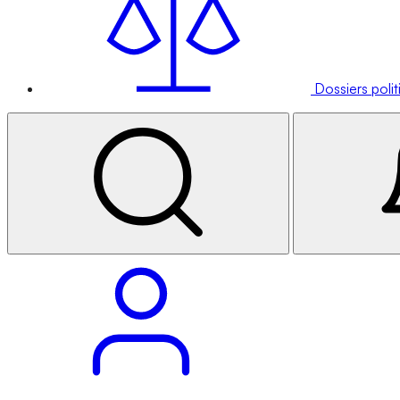
Dossiers poli