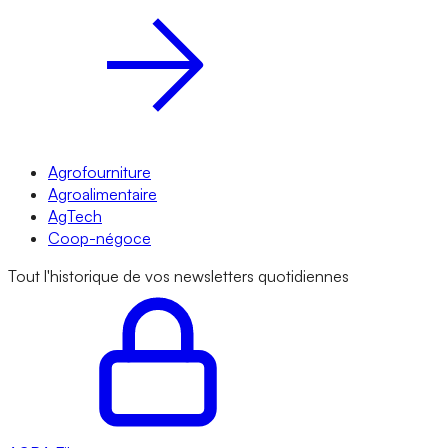
Agrofourniture
Agroalimentaire
AgTech
Coop-négoce
Tout l'historique de vos newsletters quotidiennes