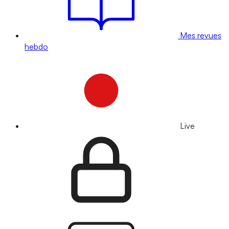
Mes revues
hebdo
Live