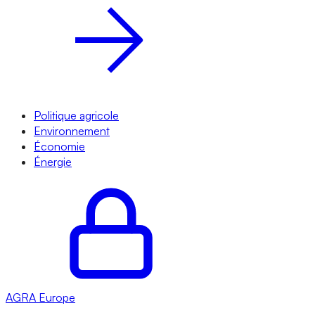
Politique agricole
Environnement
Économie
Énergie
AGRA
Europe