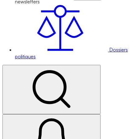
newsletters
Dossiers
politiques