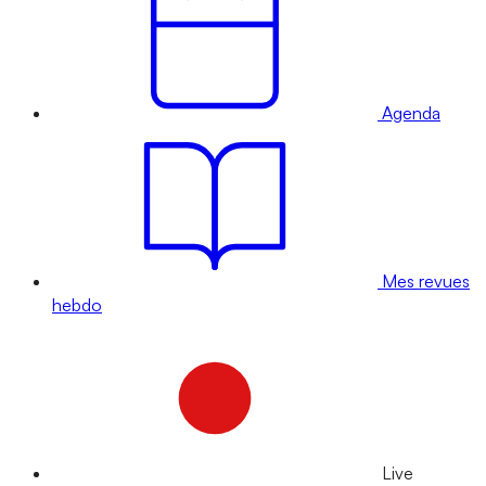
Agenda
Mes revues
hebdo
Live