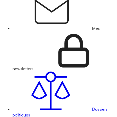
Mes
newsletters
Dossiers
politiques