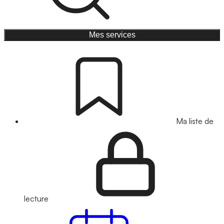
Mes services
Ma liste de
lecture