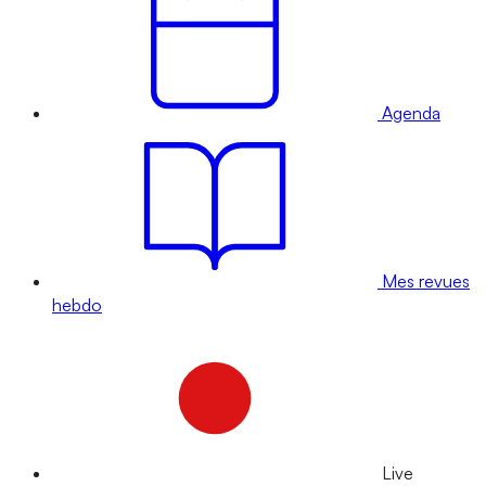
Agenda
Mes revues
hebdo
Live