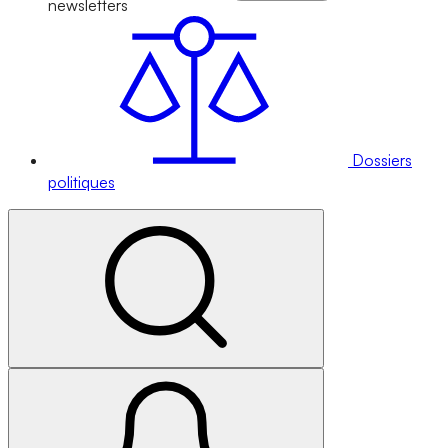
newsletters
Dossiers
politiques