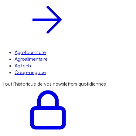
Agrofourniture
Agroalimentaire
AgTech
Coop-négoce
Tout l'historique de vos newsletters quotidiennes