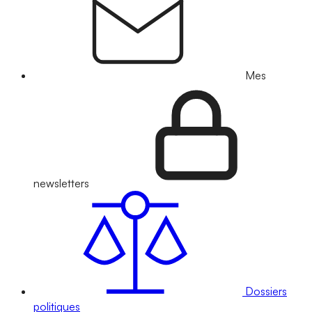
Mes
newsletters
Dossiers
politiques