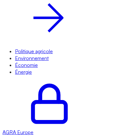
Politique agricole
Environnement
Économie
Énergie
AGRA
Europe