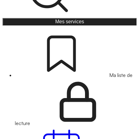
Mes services
Ma liste de
lecture