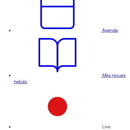
Agenda
Mes revues
hebdo
Live