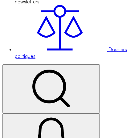
newsletters
Dossiers
politiques