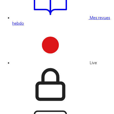
Mes revues
hebdo
Live