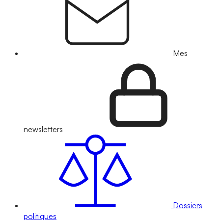
Mes
newsletters
Dossiers
politiques