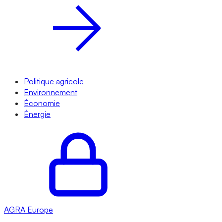
Politique agricole
Environnement
Économie
Énergie
AGRA
Europe