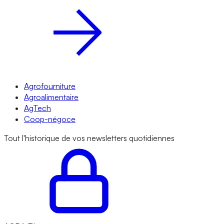
Agrofourniture
Agroalimentaire
AgTech
Coop-négoce
Tout l'historique de vos newsletters quotidiennes