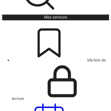
Mes services
Ma liste de
lecture