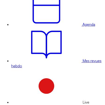
Agenda
Mes revues
hebdo
Live