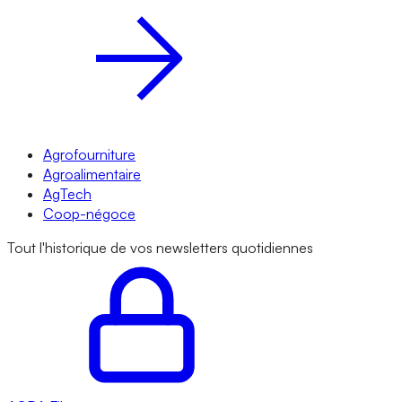
Agrofourniture
Agroalimentaire
AgTech
Coop-négoce
Tout l'historique de vos newsletters quotidiennes