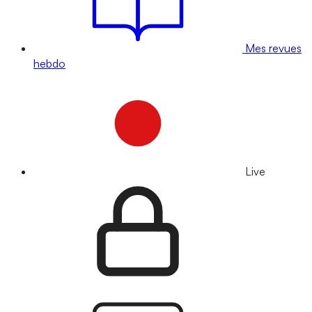
Mes revues
hebdo
Live