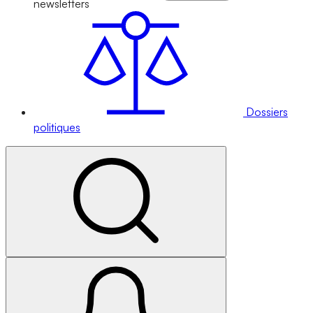
newsletters
Dossiers
politiques