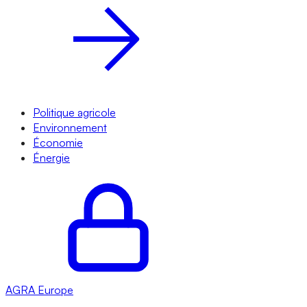
Politique agricole
Environnement
Économie
Énergie
AGRA
Europe