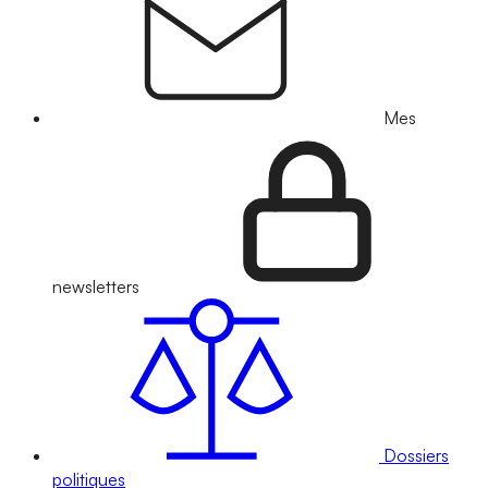
Mes
newsletters
Dossiers
politiques