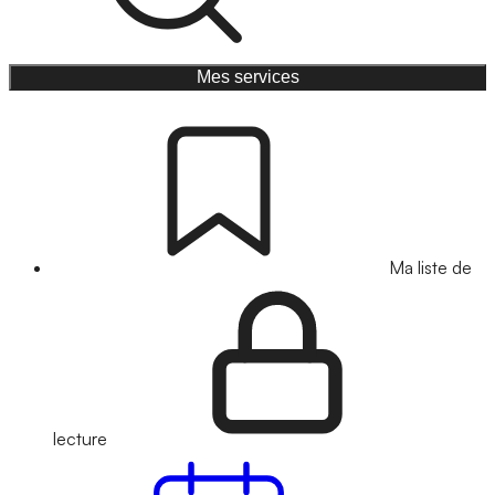
Mes services
Ma liste de
lecture