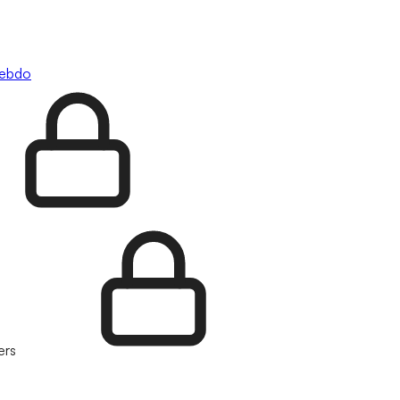
hebdo
ers