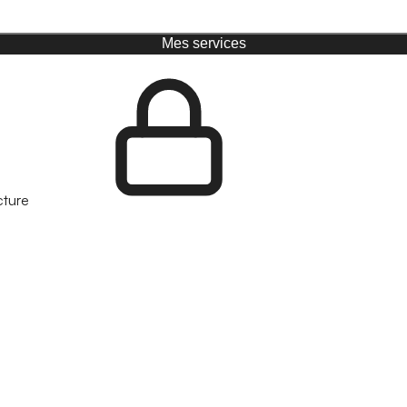
Mes services
cture