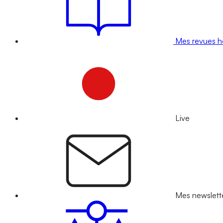
Mes revues 
Live
Mes newslett