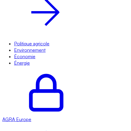
Politique agricole
Environnement
Économie
Énergie
AGRA
Europe