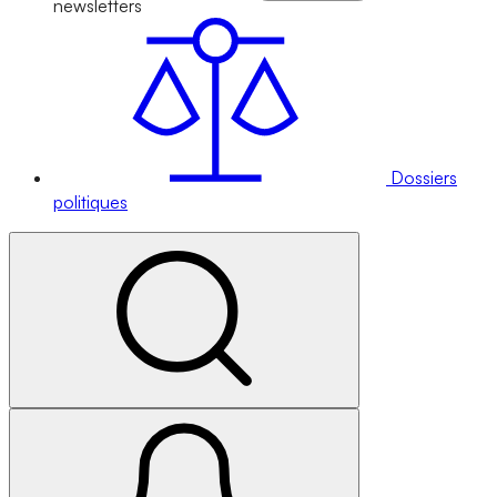
newsletters
Dossiers
politiques