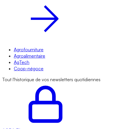
Agrofourniture
Agroalimentaire
AgTech
Coop-négoce
Tout l'historique de vos newsletters quotidiennes