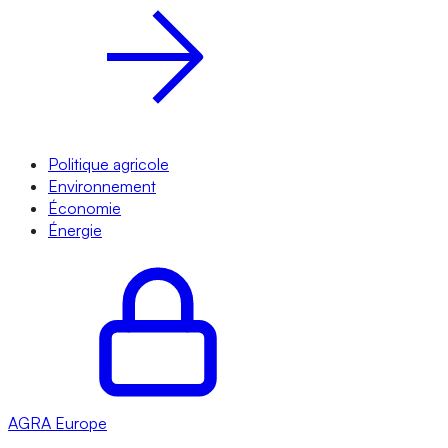
Politique agricole
Environnement
Économie
Énergie
AGRA
Europe