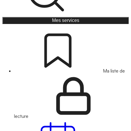
Mes services
Ma liste de
lecture