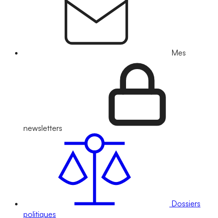
Mes
newsletters
Dossiers
politiques