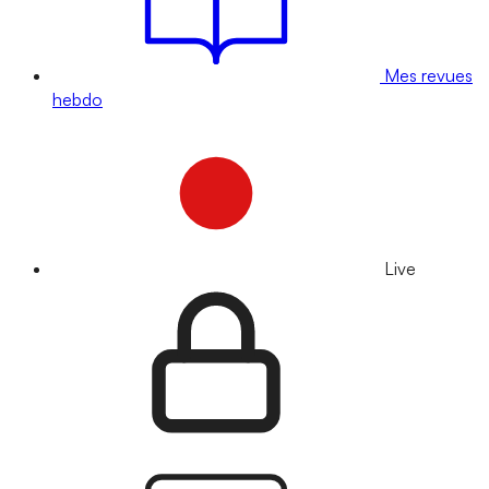
Mes revues
hebdo
Live