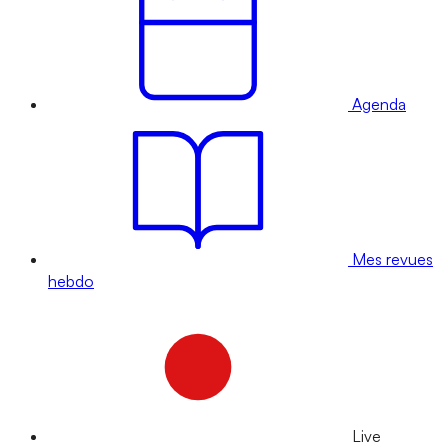
Agenda
Mes revues
hebdo
Live