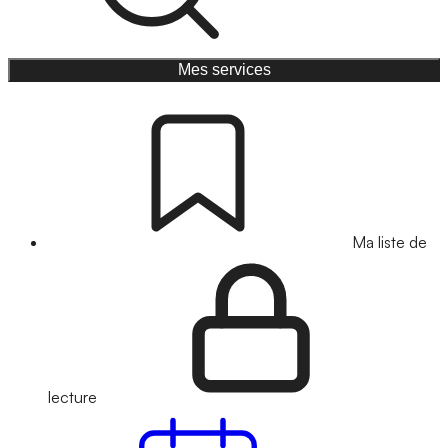
Mes services
Ma liste de
lecture