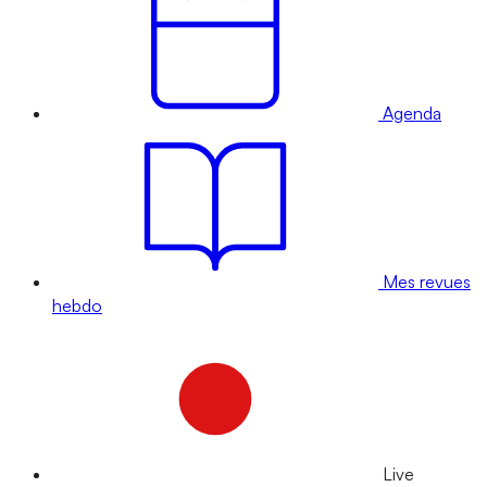
Agenda
Mes revues
hebdo
Live