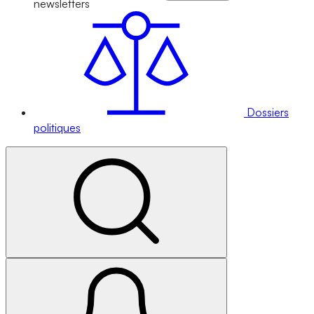
newsletters
Dossiers
politiques