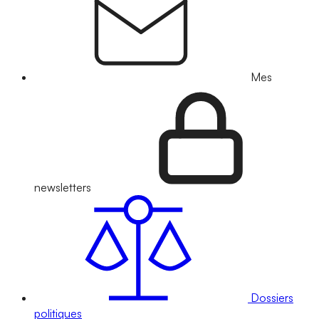
Mes
newsletters
Dossiers
politiques