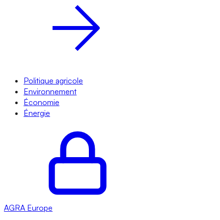
Politique agricole
Environnement
Économie
Énergie
AGRA
Europe