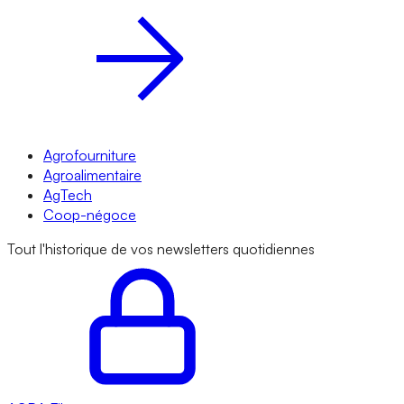
Agrofourniture
Agroalimentaire
AgTech
Coop-négoce
Tout l'historique de vos newsletters quotidiennes