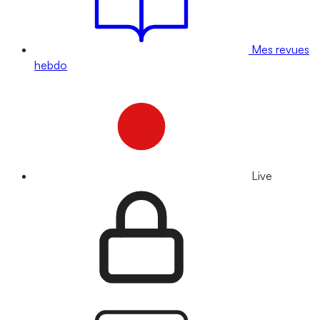
Mes revues
hebdo
Live