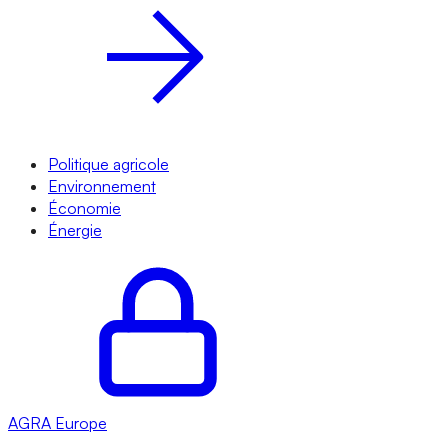
Politique agricole
Environnement
Économie
Énergie
AGRA
Europe