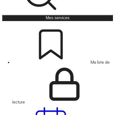
Mes services
Ma liste de
lecture