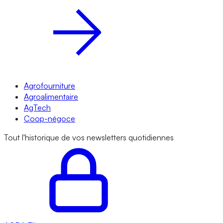
Agrofourniture
Agroalimentaire
AgTech
Coop-négoce
Tout l'historique de vos newsletters quotidiennes