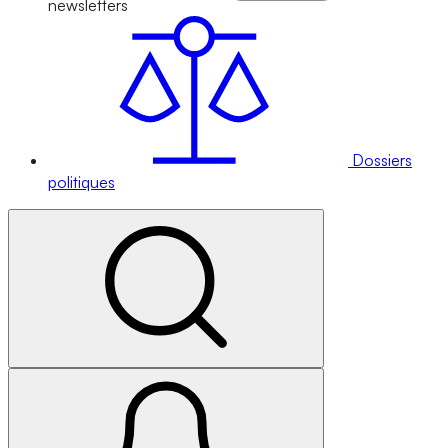
newsletters
Dossiers
politiques