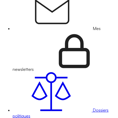
Mes
newsletters
Dossiers
politiques