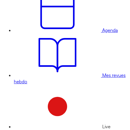
Agenda
Mes revues
hebdo
Live