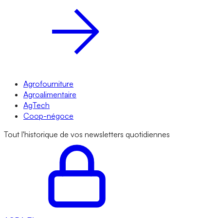
Agrofourniture
Agroalimentaire
AgTech
Coop-négoce
Tout l'historique de vos newsletters quotidiennes