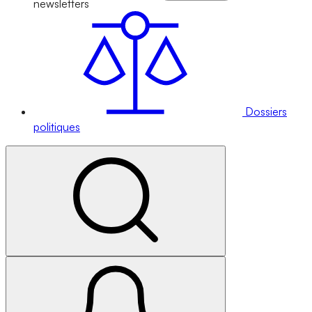
newsletters
Dossiers
politiques