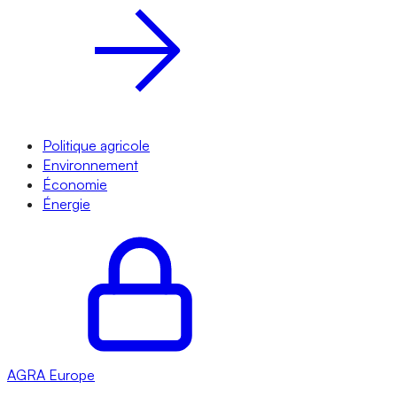
Politique agricole
Environnement
Économie
Énergie
AGRA
Europe