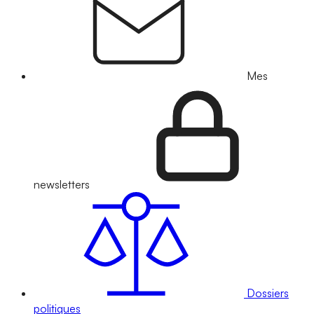
Mes
newsletters
Dossiers
politiques