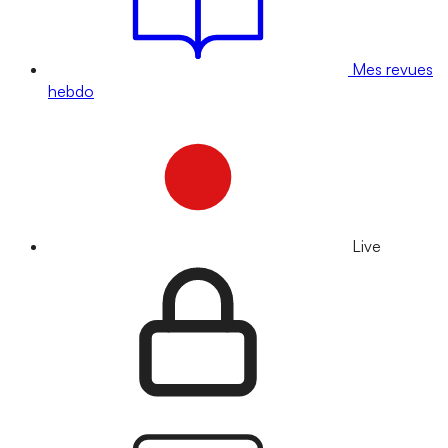
Mes revues
hebdo
Live