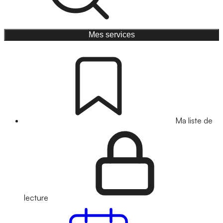
Mes services
Ma liste de
lecture