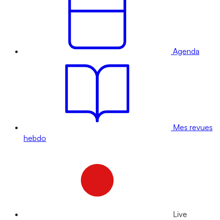
Agenda
Mes revues
hebdo
Live