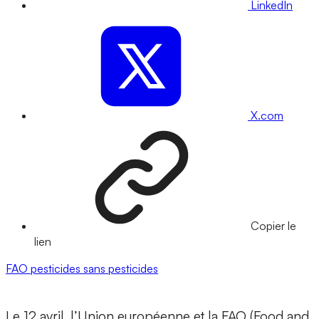
LinkedIn
X.com
Copier le
lien
FAO
pesticides
sans pesticides
Le 12 avril, l’Union européenne et la FAO (Food and