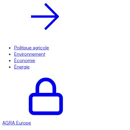
Politique agricole
Environnement
Économie
Énergie
AGRA
Europe