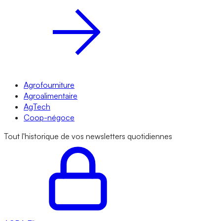
Agrofourniture
Agroalimentaire
AgTech
Coop-négoce
Tout l'historique de vos newsletters quotidiennes