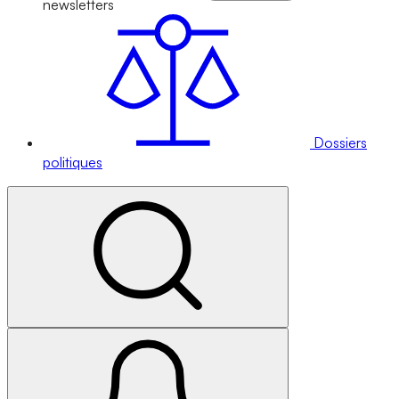
newsletters
Dossiers
politiques