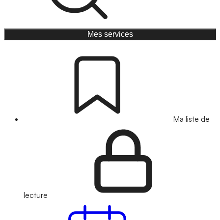
Mes services
Ma liste de
lecture