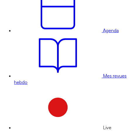
Agenda
Mes revues
hebdo
Live