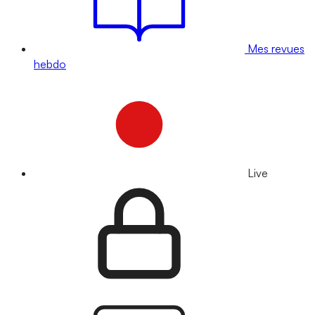
Mes revues
hebdo
Live