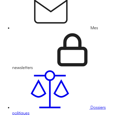
Mes
newsletters
Dossiers
politiques