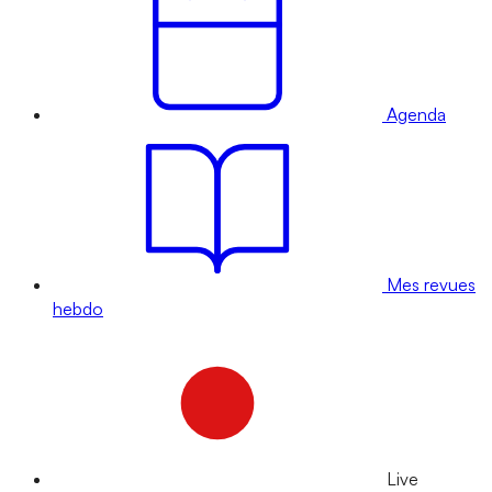
Agenda
Mes revues
hebdo
Live