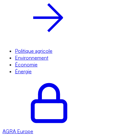
Politique agricole
Environnement
Économie
Énergie
AGRA
Europe