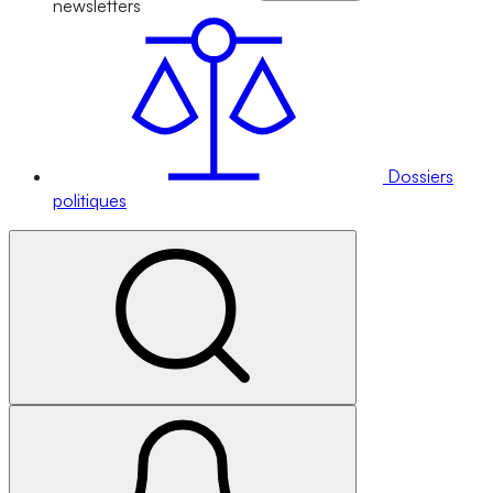
newsletters
Dossiers
politiques