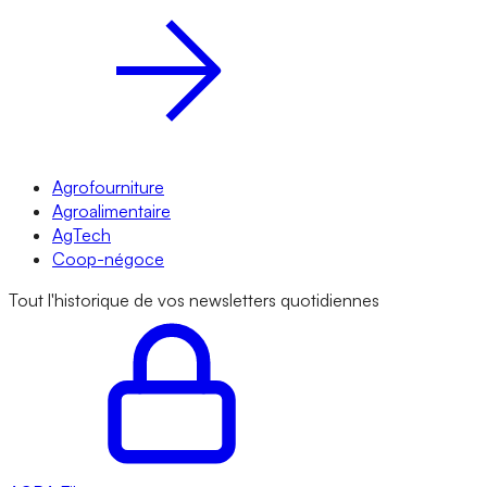
Agrofourniture
Agroalimentaire
AgTech
Coop-négoce
Tout l'historique de vos newsletters quotidiennes