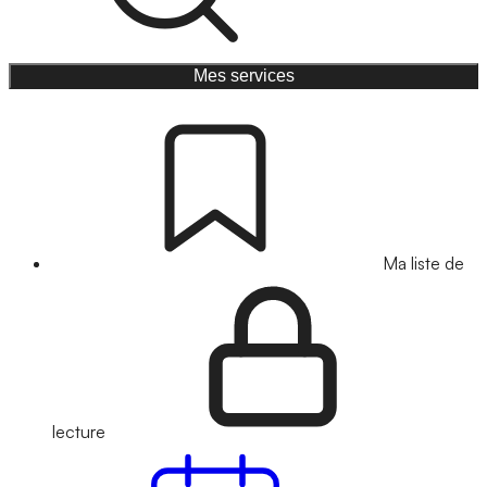
Mes services
Ma liste de
lecture