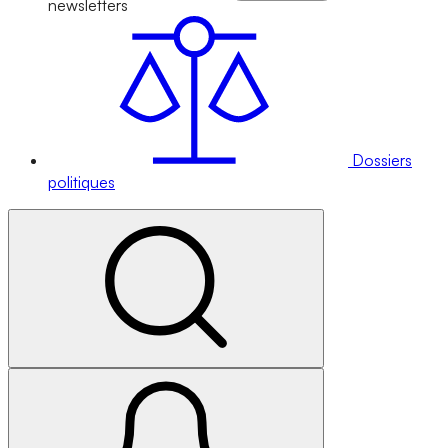
newsletters
Dossiers
politiques