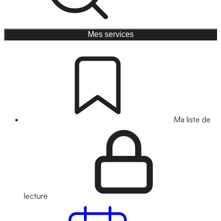
Mes services
Ma liste de
lecture