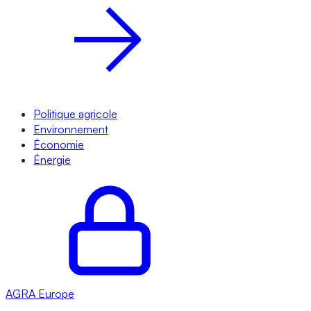
Politique agricole
Environnement
Économie
Énergie
AGRA
Europe