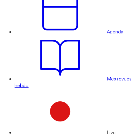
Agenda
Mes revues
hebdo
Live