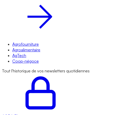
Agrofourniture
Agroalimentaire
AgTech
Coop-négoce
Tout l'historique de vos newsletters quotidiennes