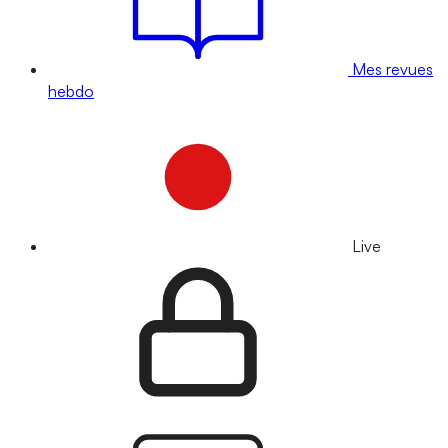
Mes revues
hebdo
Live