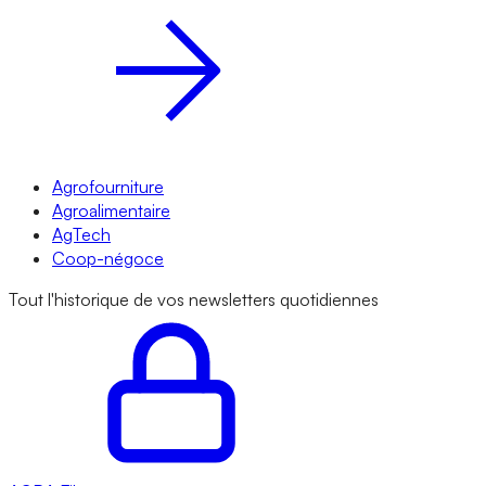
Agrofourniture
Agroalimentaire
AgTech
Coop-négoce
Tout l'historique de vos newsletters quotidiennes