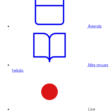
Agenda
Mes revues
hebdo
Live