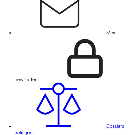
Mes
newsletters
Dossiers
politiques