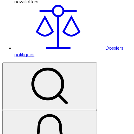
newsletters
Dossiers
politiques