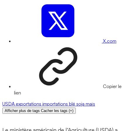
X.com
Copier le
lien
USDA
exportations
importations
blé
soja
maïs
Afficher plus de tags
Cacher les tags
(
+
)
Le ministère américain de l’Agriculture (USDA) a