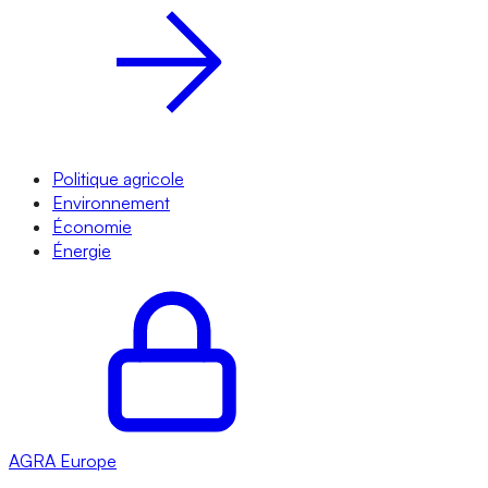
Politique agricole
Environnement
Économie
Énergie
AGRA
Europe