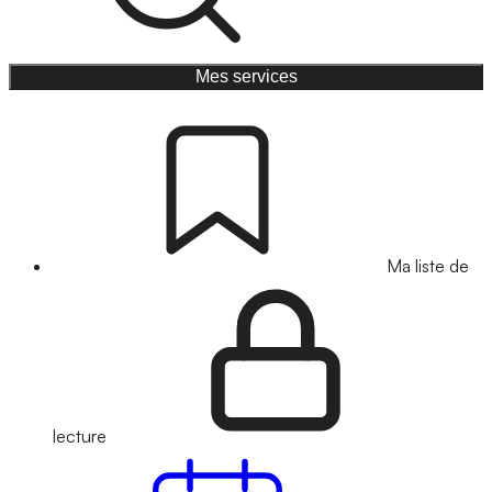
Mes services
Ma liste de
lecture