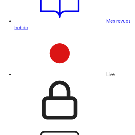
Mes revues
hebdo
Live