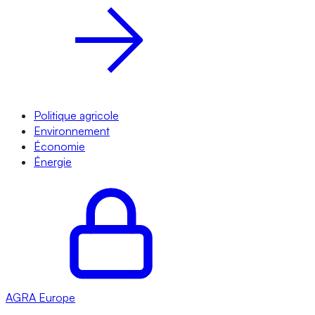
Politique agricole
Environnement
Économie
Énergie
AGRA
Europe