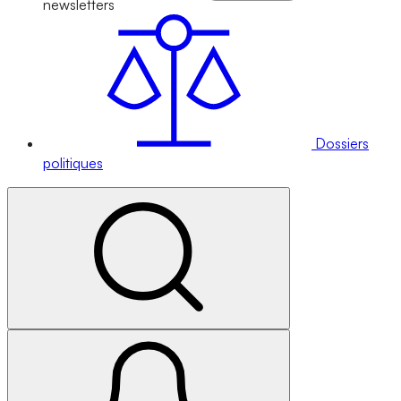
newsletters
Dossiers
politiques