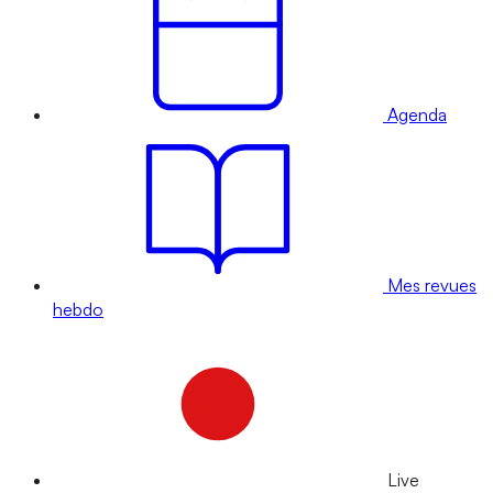
Agenda
Mes revues
hebdo
Live