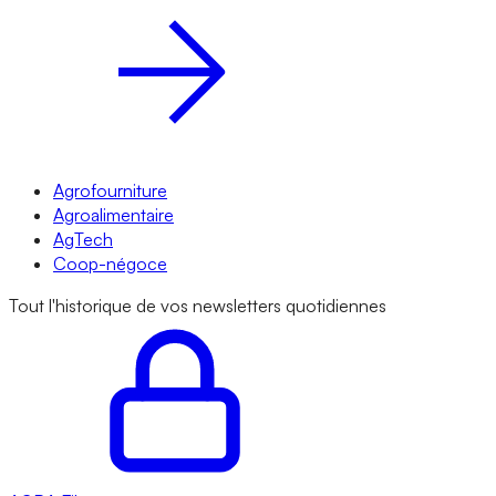
Agrofourniture
Agroalimentaire
AgTech
Coop-négoce
Tout l'historique de vos newsletters quotidiennes