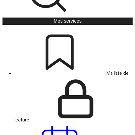
Mes services
Ma liste de
lecture