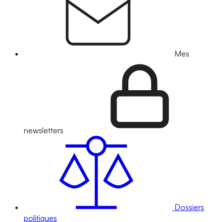
Mes
newsletters
Dossiers
politiques