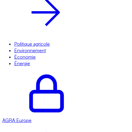
Politique agricole
Environnement
Économie
Énergie
AGRA
Europe