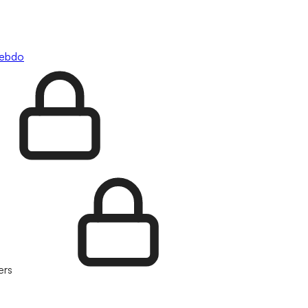
hebdo
ers