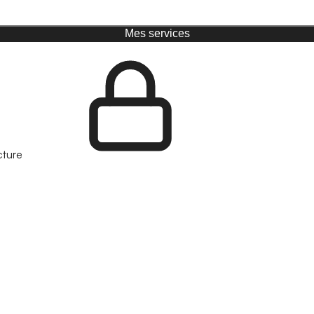
Mes services
cture