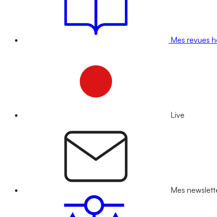
Mes revues 
Live
Mes newslett