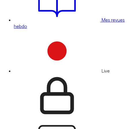
Mes revues
hebdo
Live