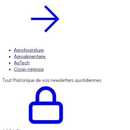
Agrofourniture
Agroalimentaire
AgTech
Coop-négoce
Tout l'historique de vos newsletters quotidiennes