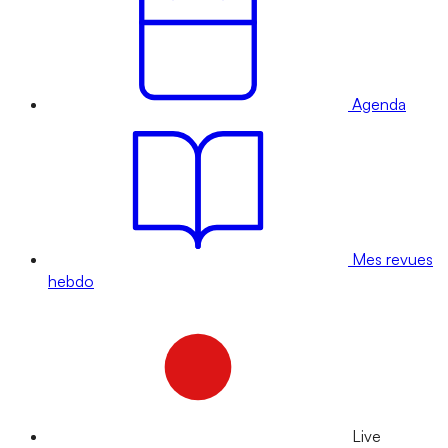
Agenda
Mes revues
hebdo
Live