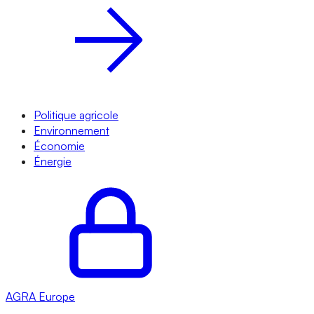
Politique agricole
Environnement
Économie
Énergie
AGRA
Europe