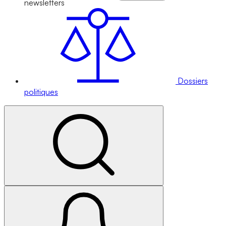
newsletters
Dossiers
politiques