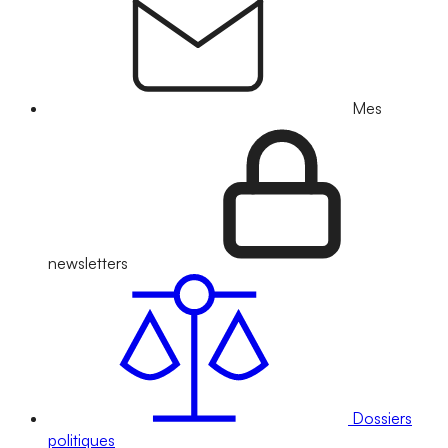
Mes
newsletters
Dossiers
politiques