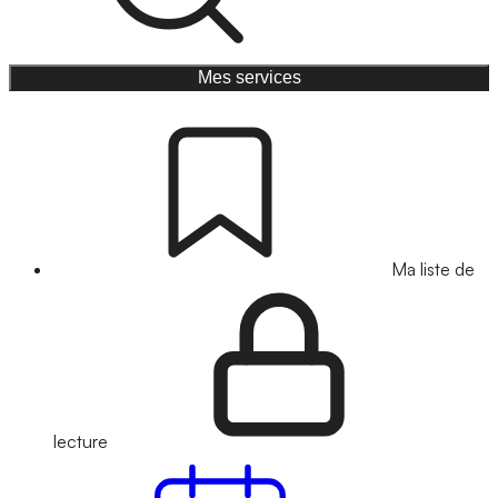
Mes services
Ma liste de
lecture