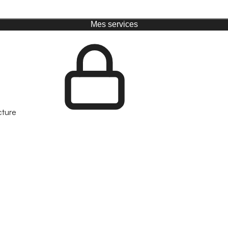
Mes services
cture