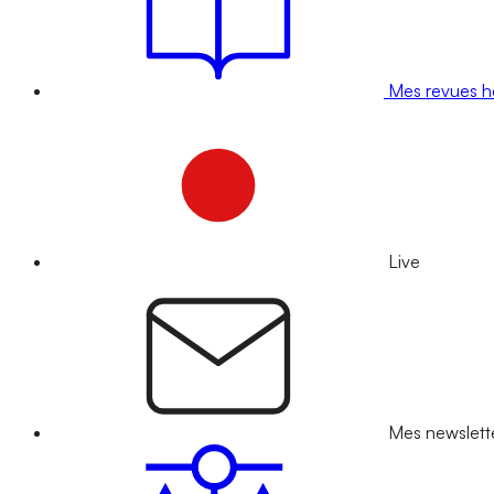
Mes revues 
Live
Mes newslett