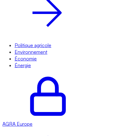
Politique agricole
Environnement
Économie
Énergie
AGRA
Europe