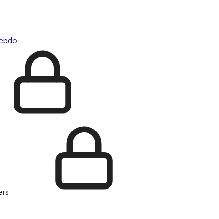
hebdo
ers