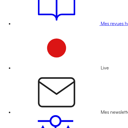
Mes revues 
Live
Mes newslett