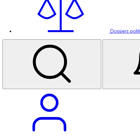
Dossiers poli