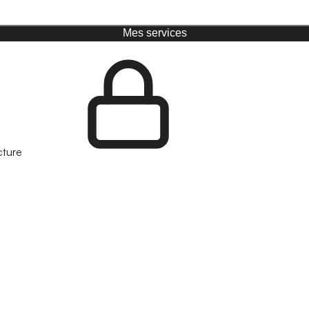
Mes services
cture