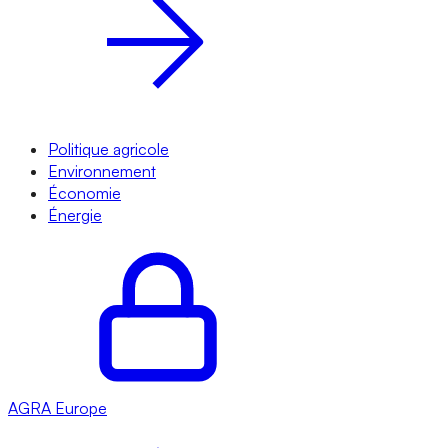
Politique agricole
Environnement
Économie
Énergie
AGRA
Europe