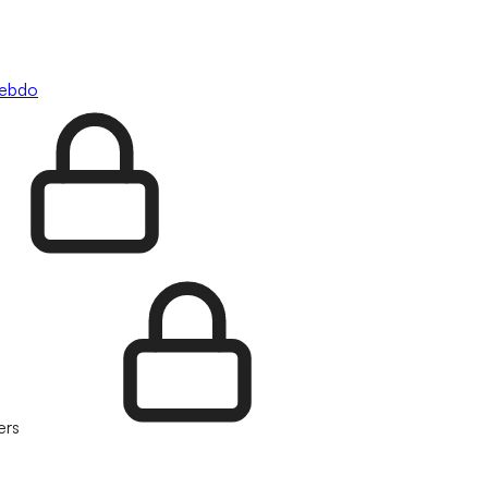
hebdo
ers