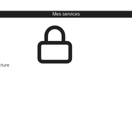
Mes services
cture