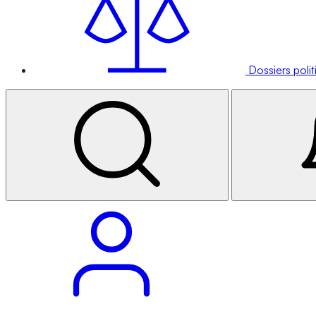
Dossiers poli