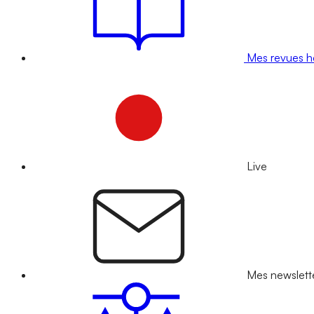
Mes revues 
Live
Mes newslett