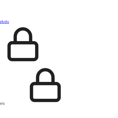
hebdo
ers