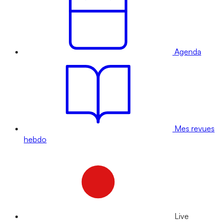
Agenda
Mes revues
hebdo
Live