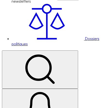
newsletters
Dossiers
politiques