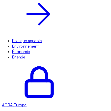
Politique agricole
Environnement
Économie
Énergie
AGRA
Europe