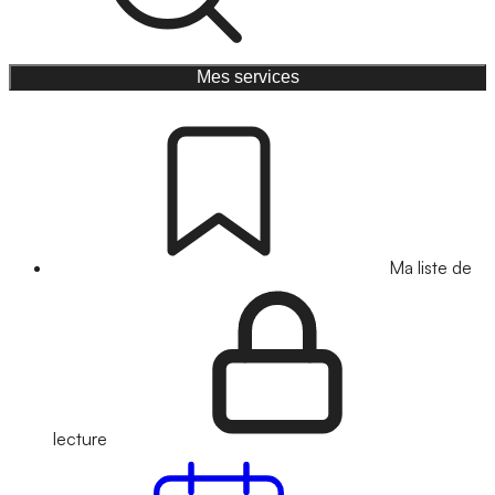
Mes services
Ma liste de
lecture