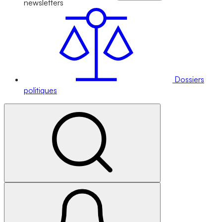
newsletters
Dossiers
politiques