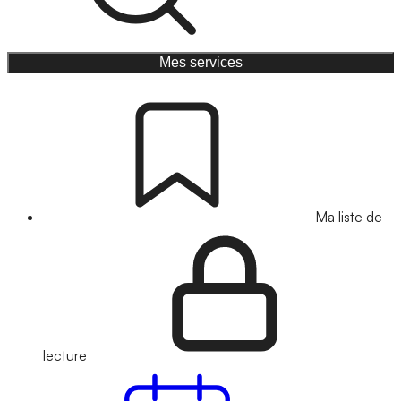
Mes services
Ma liste de
lecture