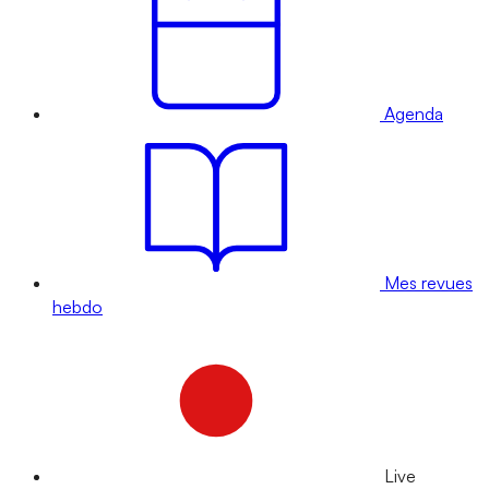
Agenda
Mes revues
hebdo
Live