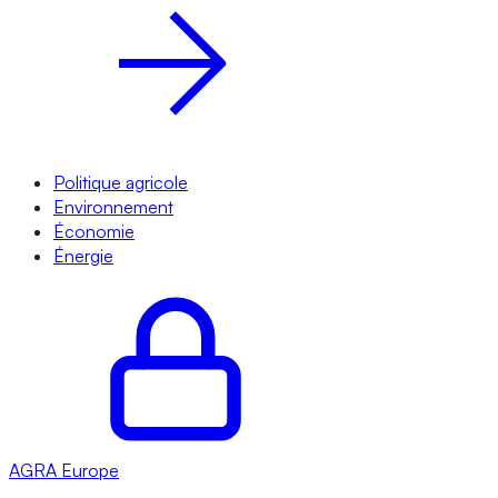
Politique agricole
Environnement
Économie
Énergie
AGRA
Europe