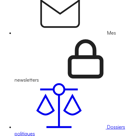
Mes
newsletters
Dossiers
politiques