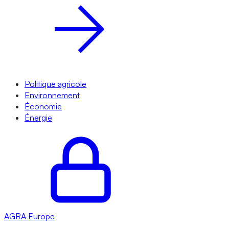
Politique agricole
Environnement
Économie
Énergie
AGRA
Europe