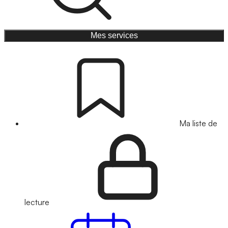
Mes services
Ma liste de
lecture