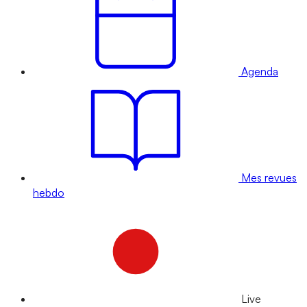
Agenda
Mes revues
hebdo
Live