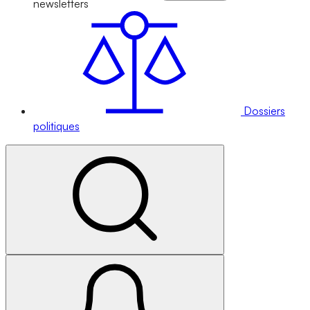
newsletters
Dossiers
politiques