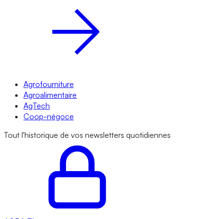
Agrofourniture
Agroalimentaire
AgTech
Coop-négoce
Tout l'historique de vos newsletters quotidiennes