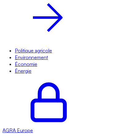
Politique agricole
Environnement
Économie
Énergie
AGRA
Europe