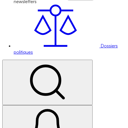
newsletters
Dossiers
politiques