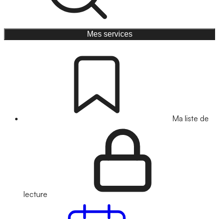
Mes services
Ma liste de
lecture