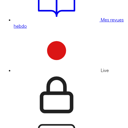
Mes revues
hebdo
Live