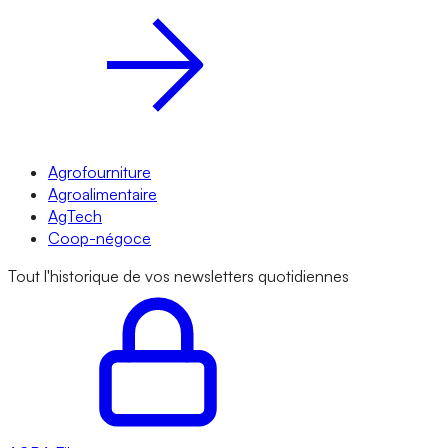
Agrofourniture
Agroalimentaire
AgTech
Coop-négoce
Tout l'historique de vos newsletters quotidiennes