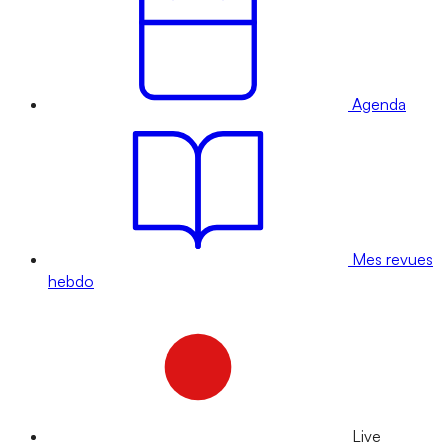
Agenda
Mes revues
hebdo
Live