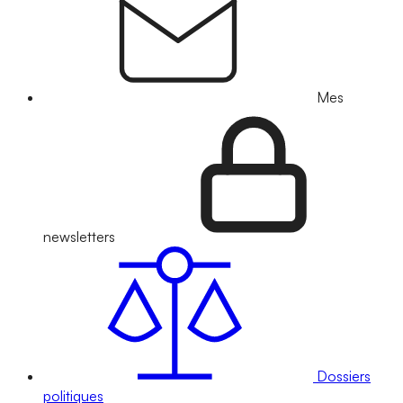
Mes
newsletters
Dossiers
politiques