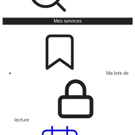
Mes services
Ma liste de
lecture