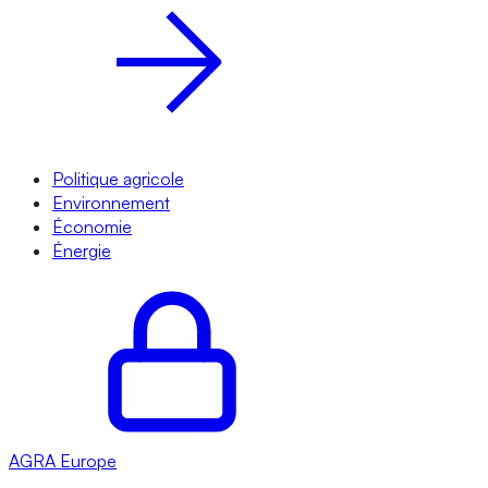
Politique agricole
Environnement
Économie
Énergie
AGRA
Europe