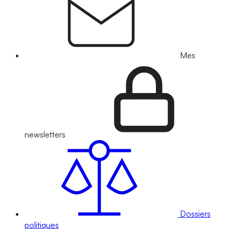
Mes
newsletters
Dossiers
politiques