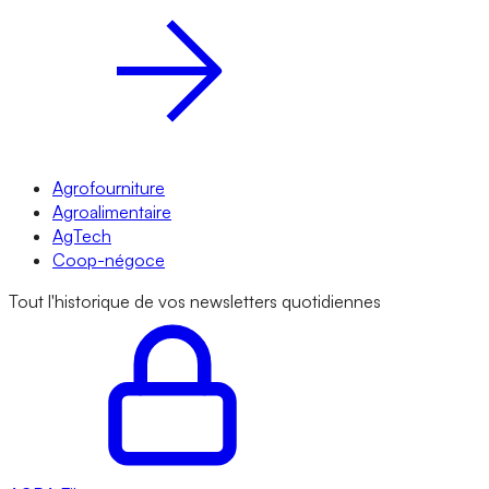
Agrofourniture
Agroalimentaire
AgTech
Coop-négoce
Tout l'historique de vos newsletters quotidiennes