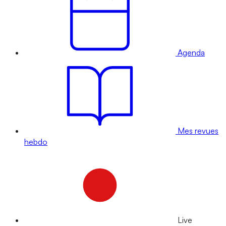
Agenda
Mes revues
hebdo
Live