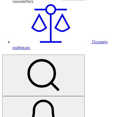
newsletters
Dossiers
politiques