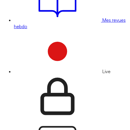
Mes revues
hebdo
Live