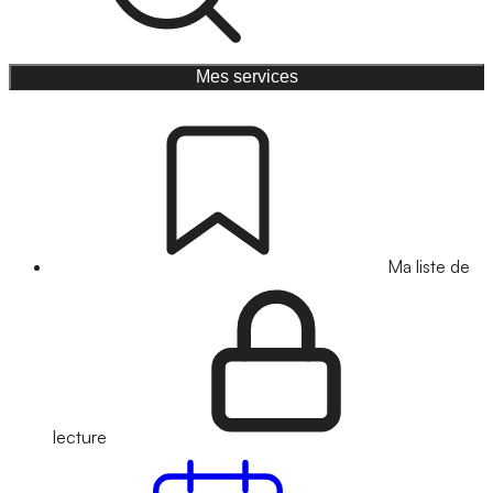
Mes services
Ma liste de
lecture