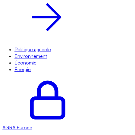
Politique agricole
Environnement
Économie
Énergie
AGRA
Europe