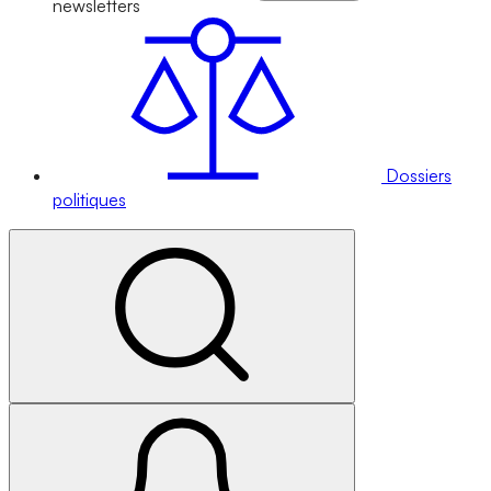
newsletters
Dossiers
politiques