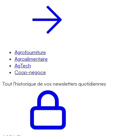
Agrofourniture
Agroalimentaire
AgTech
Coop-négoce
Tout l'historique de vos newsletters quotidiennes