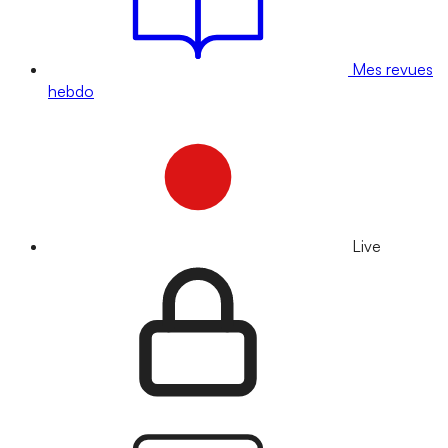
Mes revues
hebdo
Live