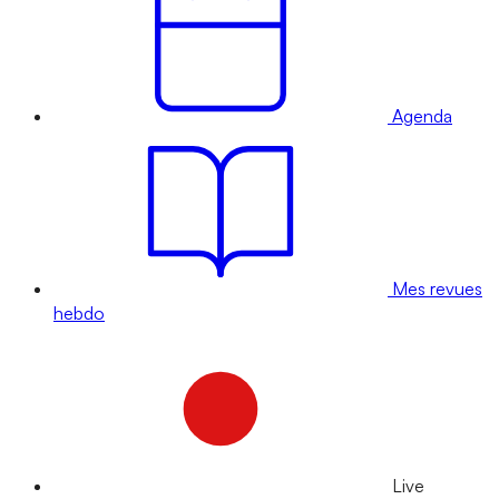
Agenda
Mes revues
hebdo
Live