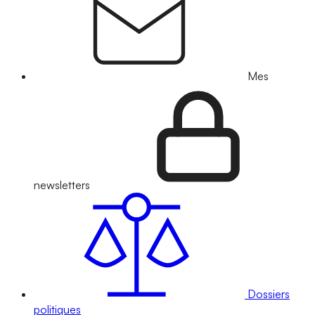
Mes
newsletters
Dossiers
politiques