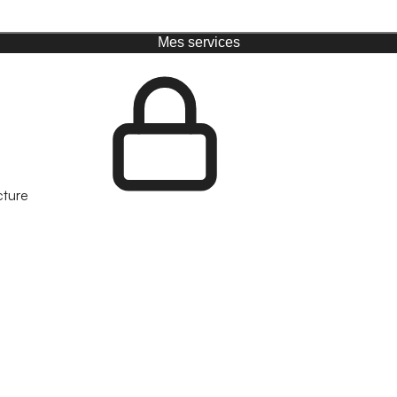
Mes services
cture