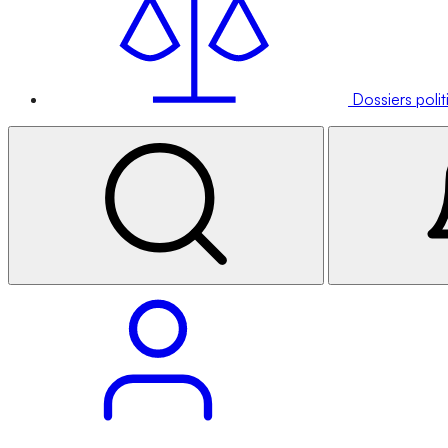
Dossiers poli