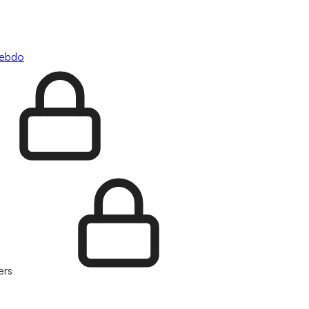
hebdo
ers