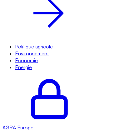
Politique agricole
Environnement
Économie
Énergie
AGRA
Europe