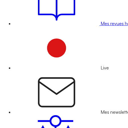
Mes revues 
Live
Mes newslett