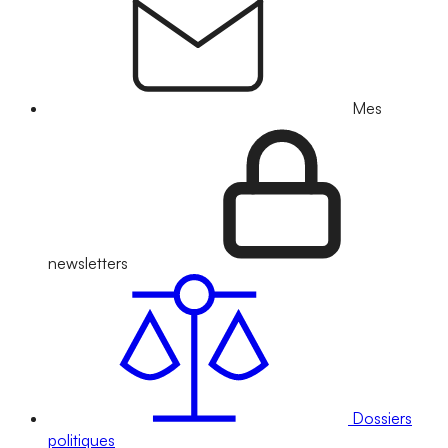
Mes
newsletters
Dossiers
politiques