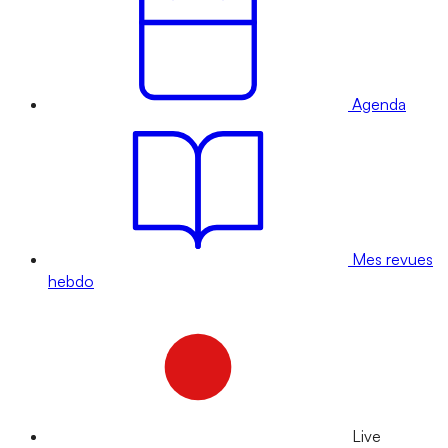
Agenda
Mes revues
hebdo
Live