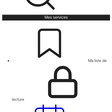
Mes services
Ma liste de
lecture