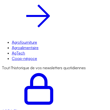
Agrofourniture
Agroalimentaire
AgTech
Coop-négoce
Tout l'historique de vos newsletters quotidiennes