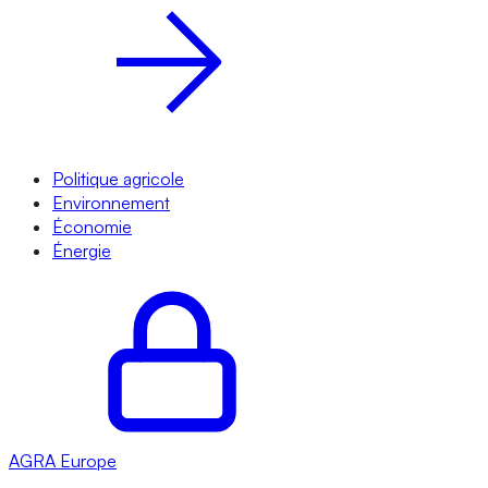
Politique agricole
Environnement
Économie
Énergie
AGRA
Europe