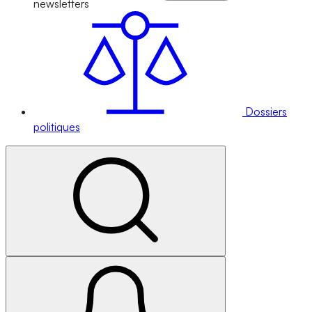
newsletters
Dossiers
politiques