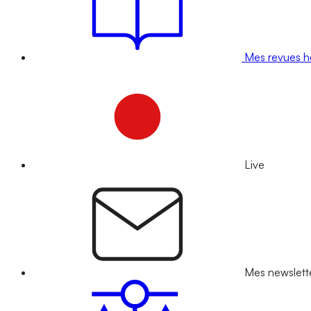
Mes revues 
Live
Mes newslett