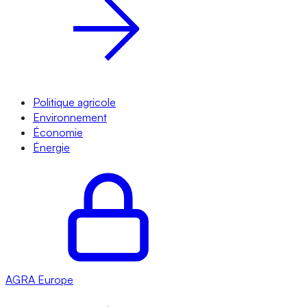
Politique agricole
Environnement
Économie
Énergie
AGRA
Europe