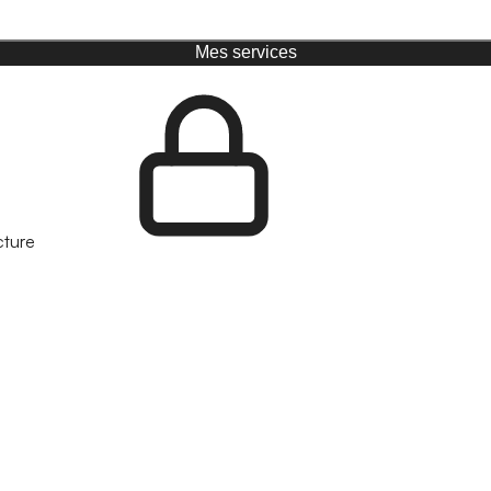
Mes services
cture