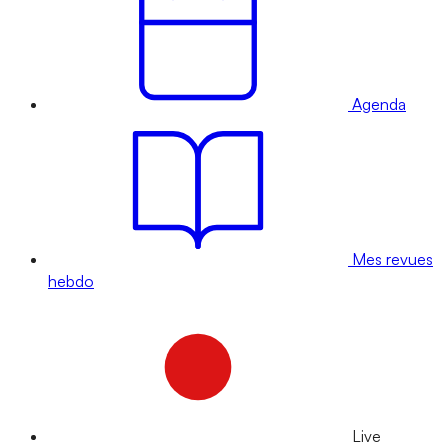
Agenda
Mes revues
hebdo
Live