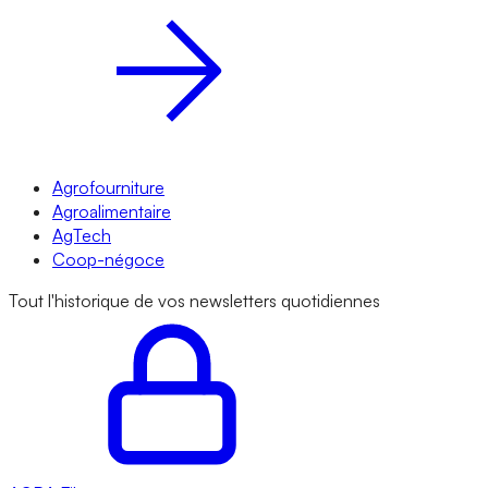
Agrofourniture
Agroalimentaire
AgTech
Coop-négoce
Tout l'historique de vos newsletters quotidiennes