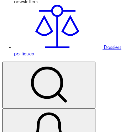
newsletters
Dossiers
politiques