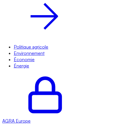
Politique agricole
Environnement
Économie
Énergie
AGRA
Europe