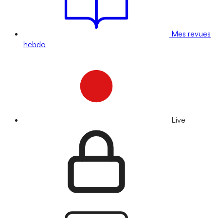
Mes revues
hebdo
Live