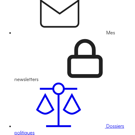
Mes
newsletters
Dossiers
politiques