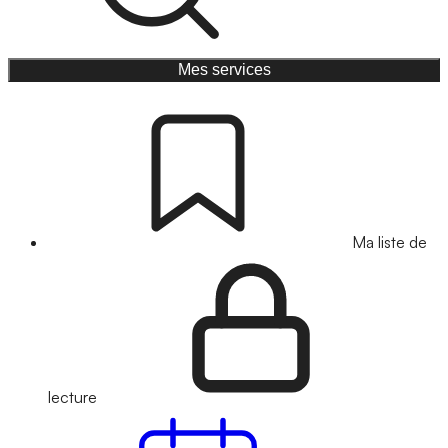
Mes services
Ma liste de
lecture