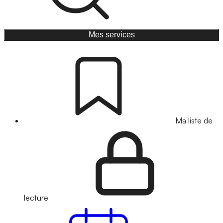
Mes services
Ma liste de
lecture