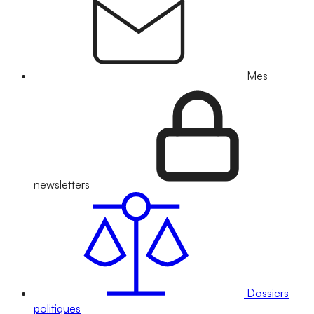
Mes
newsletters
Dossiers
politiques