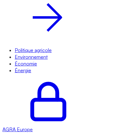
Politique agricole
Environnement
Économie
Énergie
AGRA
Europe