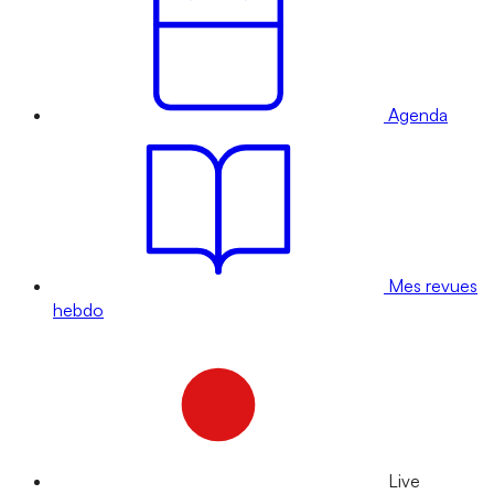
Agenda
Mes revues
hebdo
Live