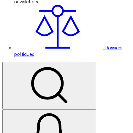
newsletters
Dossiers
politiques