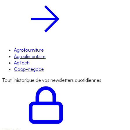
Agrofourniture
Agroalimentaire
AgTech
Coop-négoce
Tout l'historique de vos newsletters quotidiennes