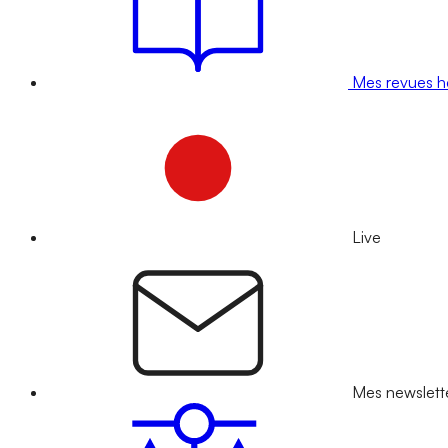
Mes revues 
Live
Mes newslett