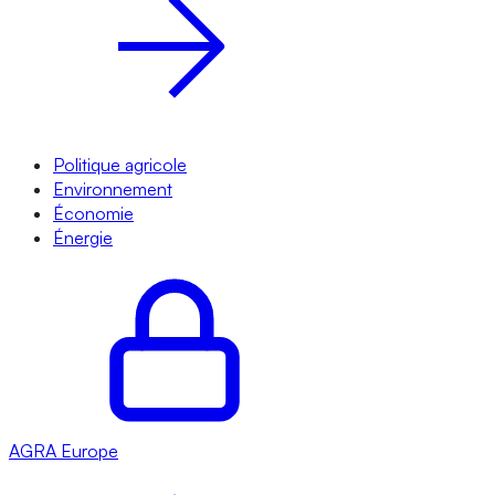
Politique agricole
Environnement
Économie
Énergie
AGRA
Europe