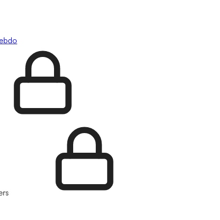
hebdo
ers