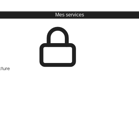
Mes services
cture