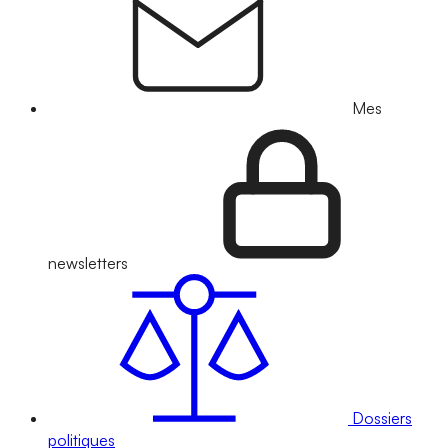
Mes
newsletters
Dossiers
politiques