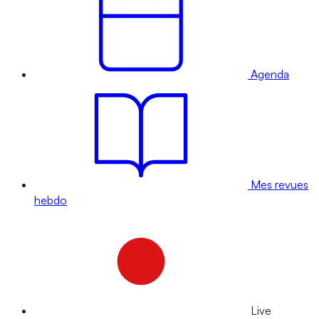
Agenda
Mes revues
hebdo
Live