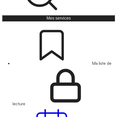
Mes services
Ma liste de
lecture