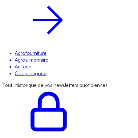
Agrofourniture
Agroalimentaire
AgTech
Coop-négoce
Tout l'historique de vos newsletters quotidiennes