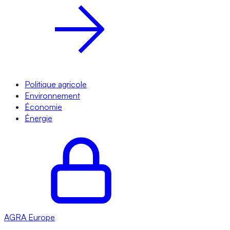
Politique agricole
Environnement
Économie
Énergie
AGRA
Europe