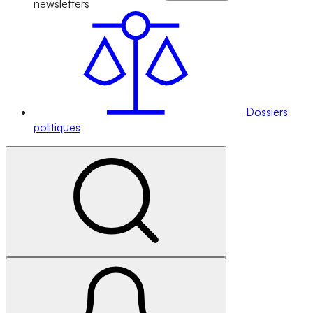
newsletters
Dossiers
politiques