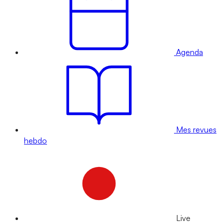
Agenda
Mes revues
hebdo
Live