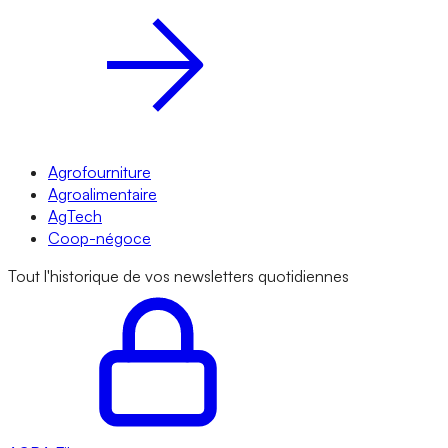
Agrofourniture
Agroalimentaire
AgTech
Coop-négoce
Tout l'historique de vos newsletters quotidiennes