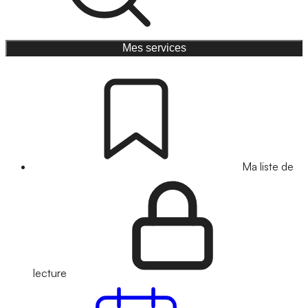
Mes services
Ma liste de
lecture