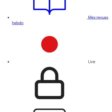
Mes revues
hebdo
Live