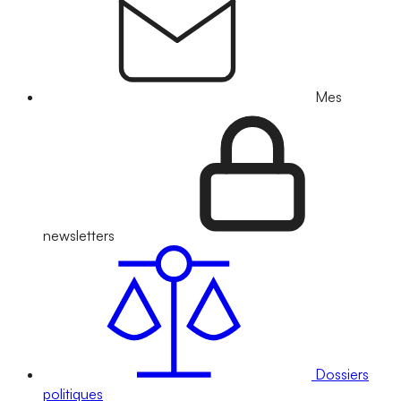
Mes
newsletters
Dossiers
politiques