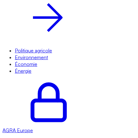
Politique agricole
Environnement
Économie
Énergie
AGRA
Europe