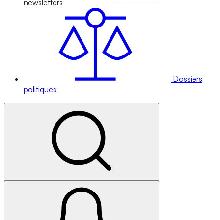
newsletters
Dossiers
politiques