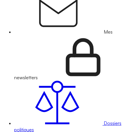
Mes
newsletters
Dossiers
politiques