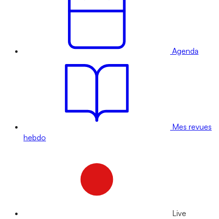
Agenda
Mes revues
hebdo
Live