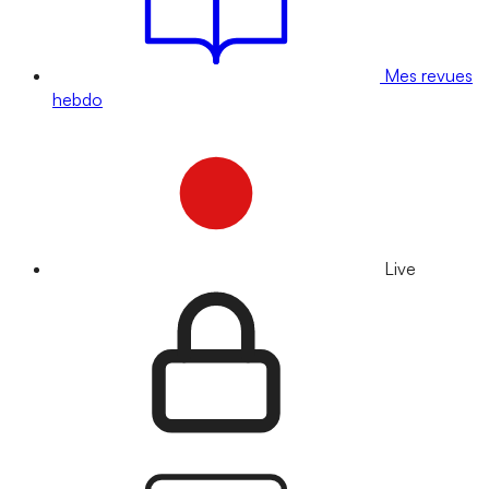
Mes revues
hebdo
Live