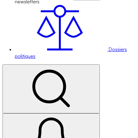
newsletters
Dossiers
politiques