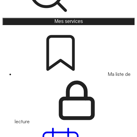
Mes services
Ma liste de
lecture