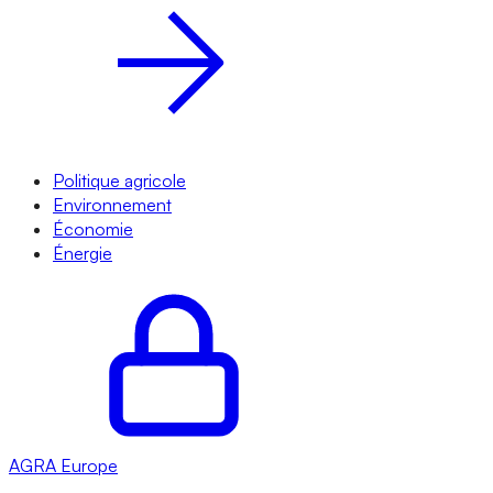
Politique agricole
Environnement
Économie
Énergie
AGRA
Europe