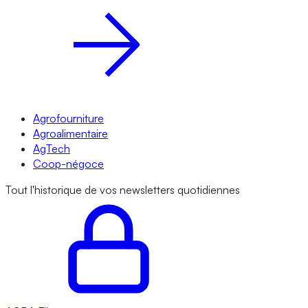
Agrofourniture
Agroalimentaire
AgTech
Coop-négoce
Tout l'historique de vos newsletters quotidiennes