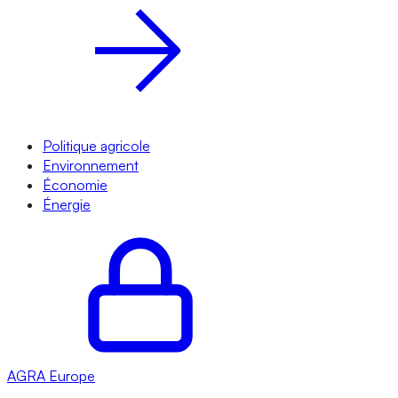
Politique agricole
Environnement
Économie
Énergie
AGRA
Europe