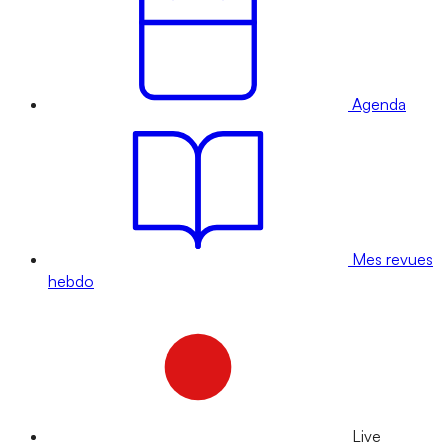
Agenda
Mes revues
hebdo
Live