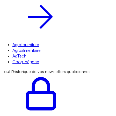
Agrofourniture
Agroalimentaire
AgTech
Coop-négoce
Tout l'historique de vos newsletters quotidiennes