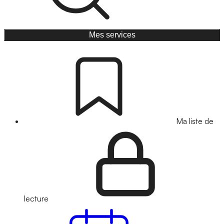
Mes services
Ma liste de
lecture