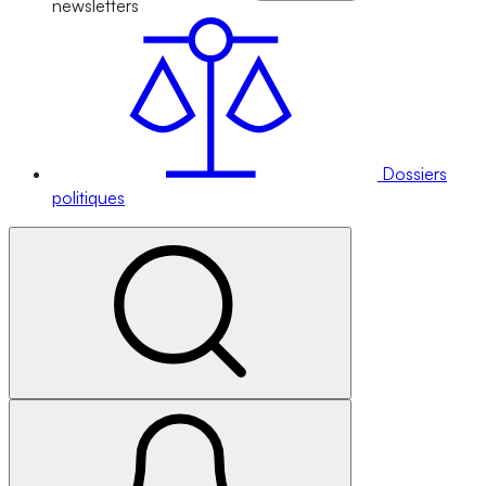
newsletters
Dossiers
politiques