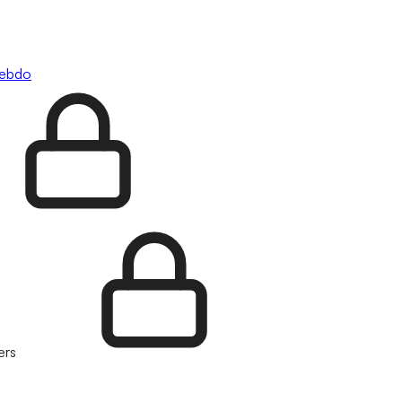
hebdo
ers