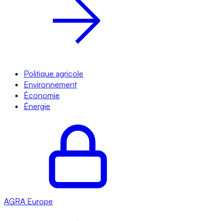
Politique agricole
Environnement
Économie
Énergie
AGRA
Europe