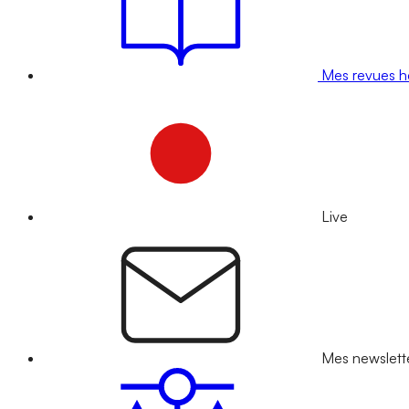
Mes revues 
Live
Mes newslett