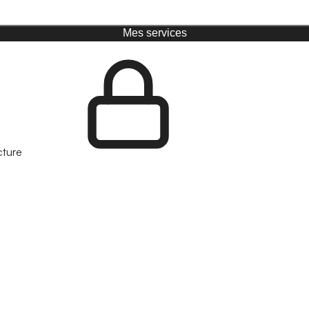
Mes services
cture