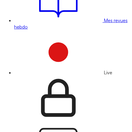
Mes revues
hebdo
Live