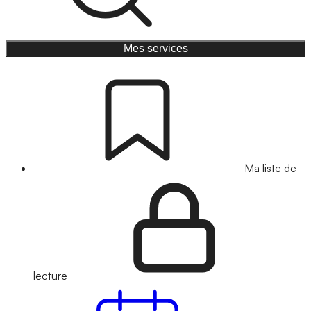
Mes services
Ma liste de
lecture