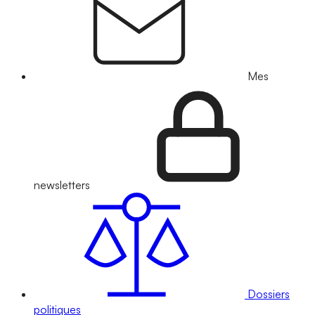
Mes
newsletters
Dossiers
politiques