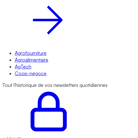
Agrofourniture
Agroalimentaire
AgTech
Coop-négoce
Tout l'historique de vos newsletters quotidiennes