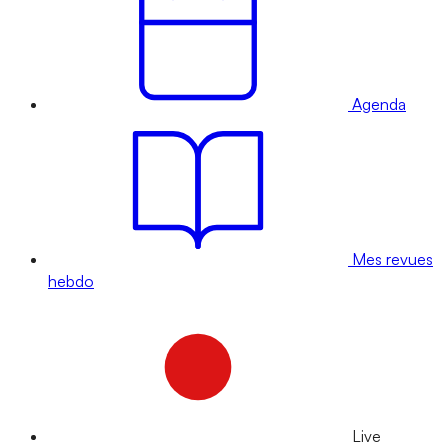
Agenda
Mes revues
hebdo
Live