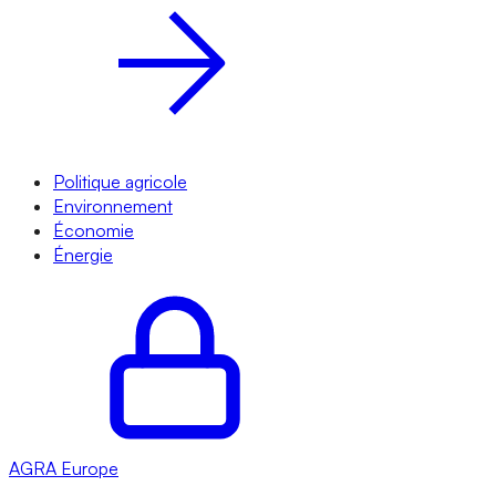
Politique agricole
Environnement
Économie
Énergie
AGRA
Europe