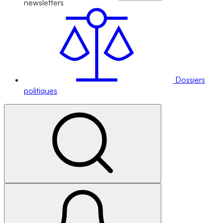
newsletters
Dossiers
politiques