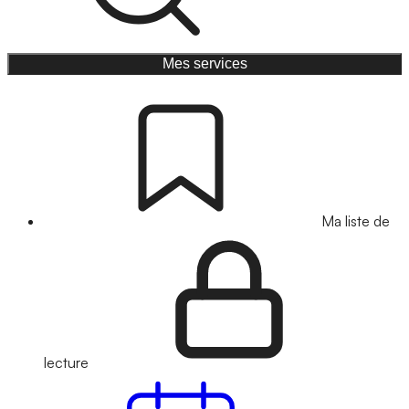
Mes services
Ma liste de
lecture