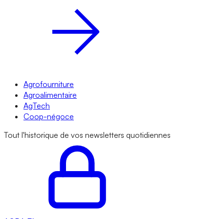
Agrofourniture
Agroalimentaire
AgTech
Coop-négoce
Tout l'historique de vos newsletters quotidiennes