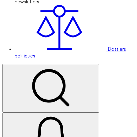
newsletters
Dossiers
politiques