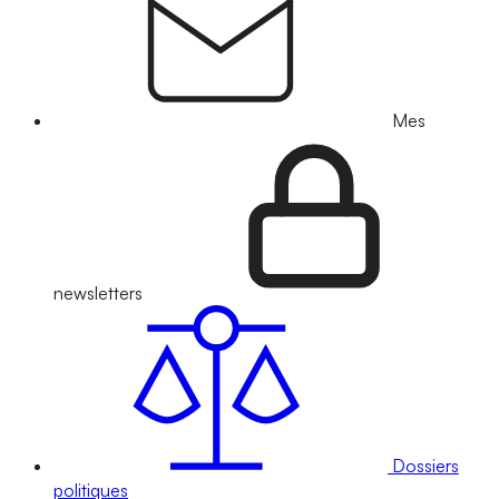
Mes
newsletters
Dossiers
politiques