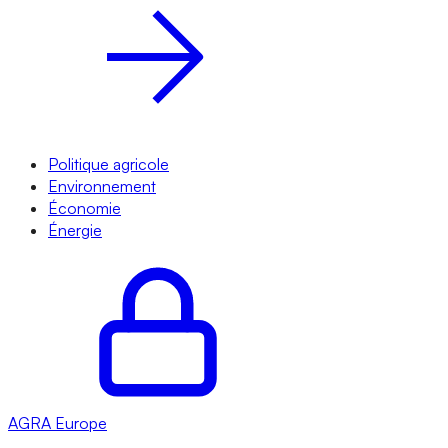
Politique agricole
Environnement
Économie
Énergie
AGRA
Europe