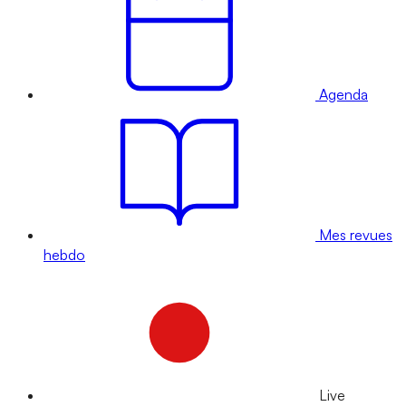
Agenda
Mes revues
hebdo
Live