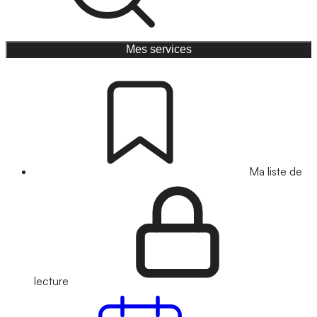
Mes services
Ma liste de
lecture