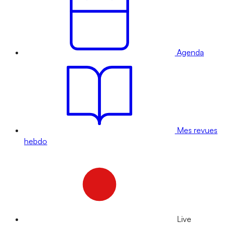
Agenda
Mes revues
hebdo
Live