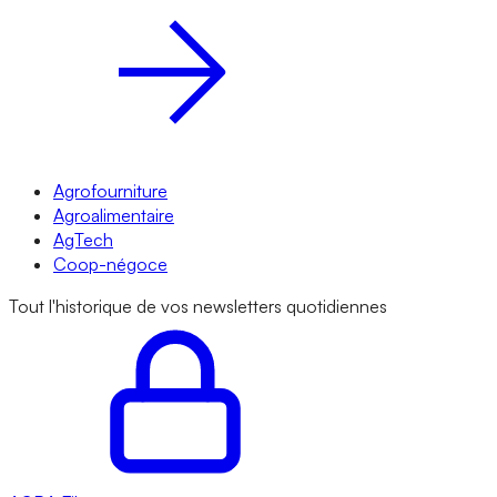
Agrofourniture
Agroalimentaire
AgTech
Coop-négoce
Tout l'historique de vos newsletters quotidiennes