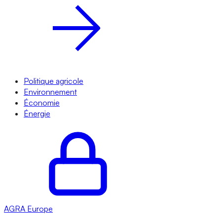
Politique agricole
Environnement
Économie
Énergie
AGRA
Europe