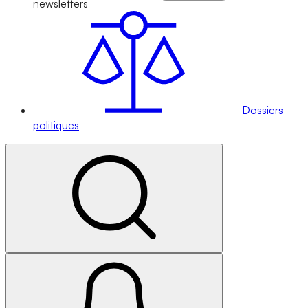
newsletters
Dossiers
politiques