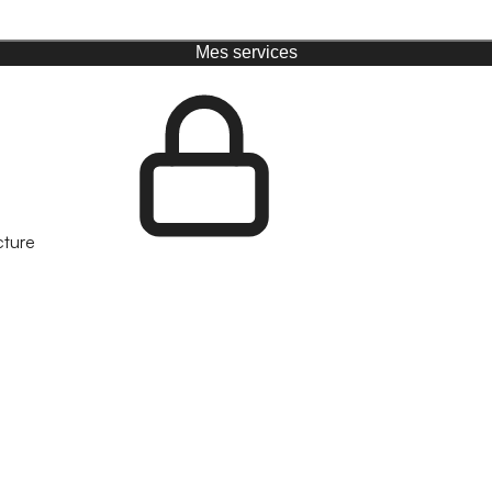
Mes services
cture