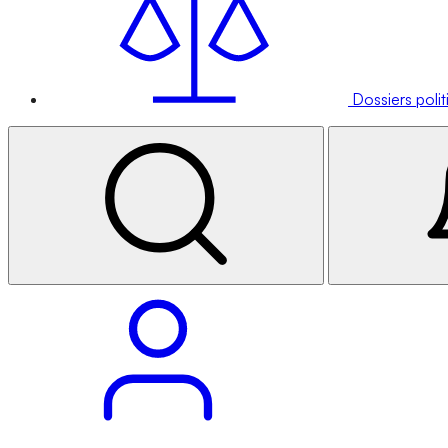
Dossiers poli