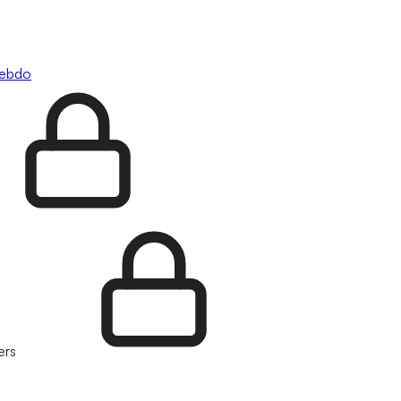
hebdo
ers