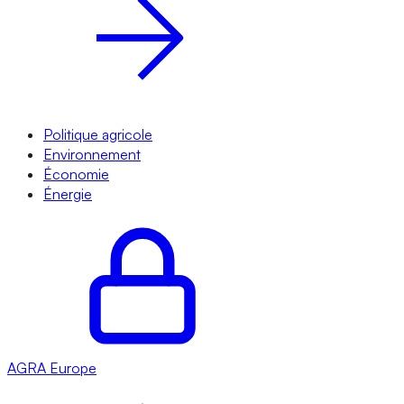
Politique agricole
Environnement
Économie
Énergie
AGRA
Europe