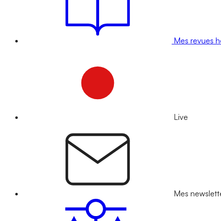
Mes revues 
Live
Mes newslett