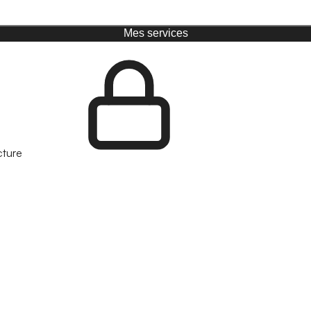
Mes services
cture