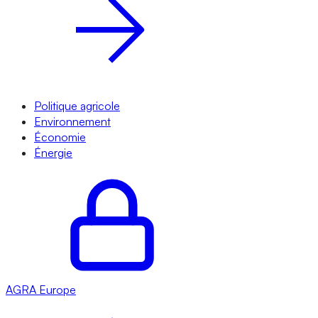
Politique agricole
Environnement
Économie
Énergie
AGRA
Europe