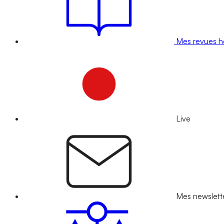
Mes revues 
Live
Mes newslett