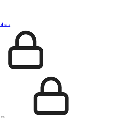
hebdo
ers