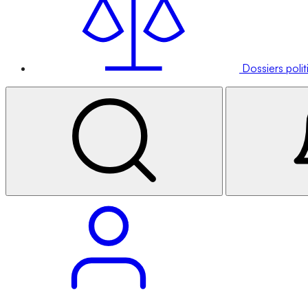
Dossiers poli