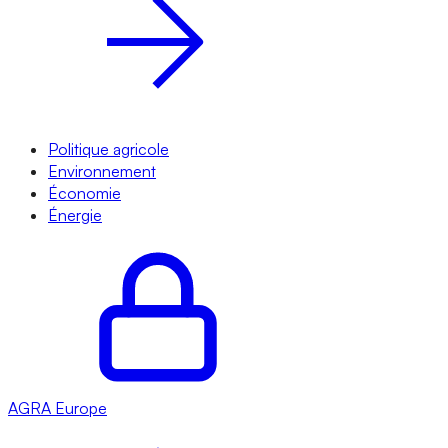
Politique agricole
Environnement
Économie
Énergie
AGRA
Europe