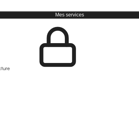
Mes services
cture