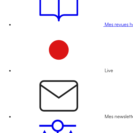
Mes revues 
Live
Mes newslett