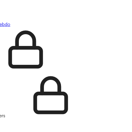
hebdo
ers