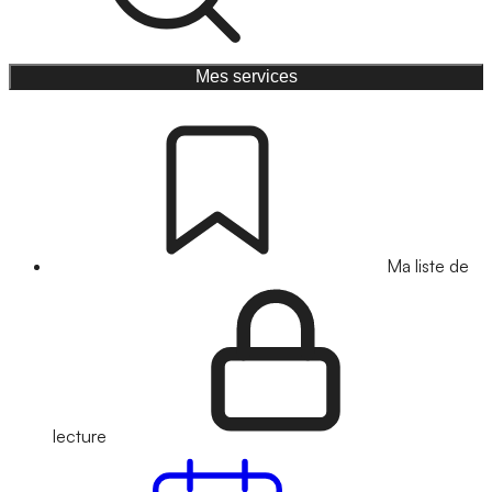
Mes services
Ma liste de
lecture