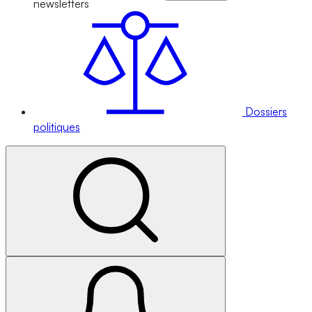
newsletters
Dossiers
politiques