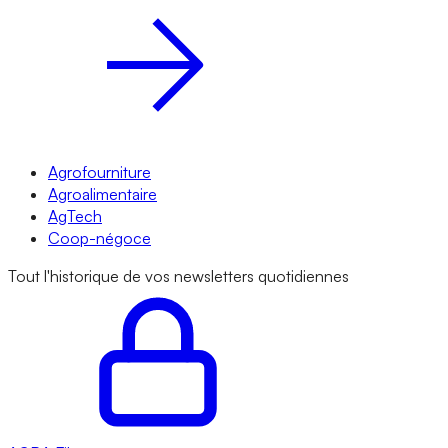
Agrofourniture
Agroalimentaire
AgTech
Coop-négoce
Tout l'historique de vos newsletters quotidiennes