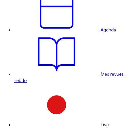
Agenda
Mes revues
hebdo
Live