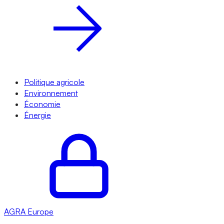
Politique agricole
Environnement
Économie
Énergie
AGRA
Europe