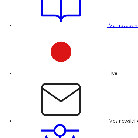
Mes revues 
Live
Mes newslett