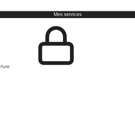
Mes services
cture