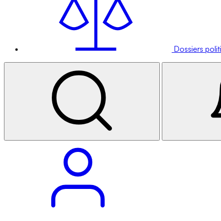
Dossiers poli