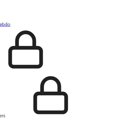
hebdo
ers