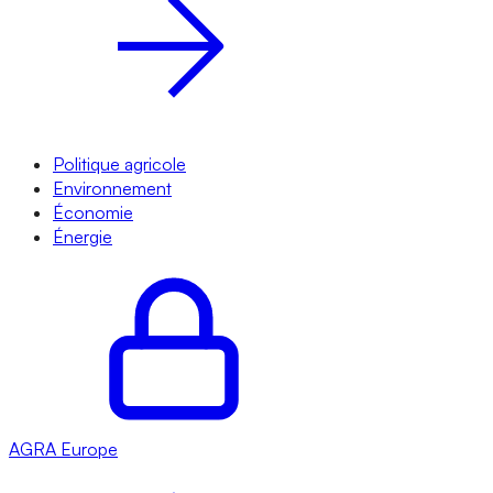
Politique agricole
Environnement
Économie
Énergie
AGRA
Europe