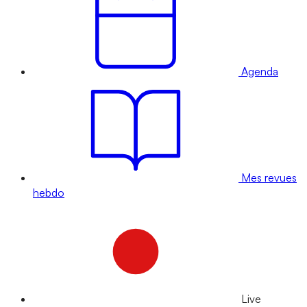
Agenda
Mes revues
hebdo
Live