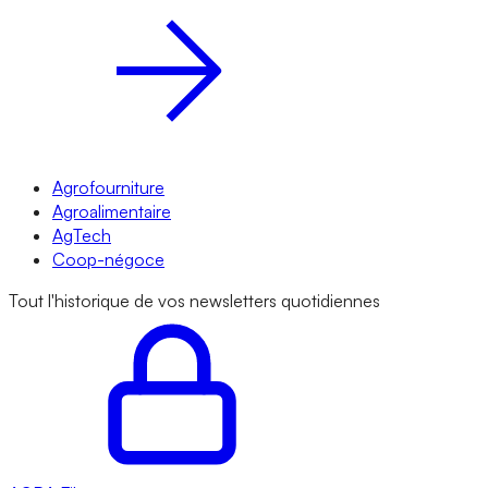
Agrofourniture
Agroalimentaire
AgTech
Coop-négoce
Tout l'historique de vos newsletters quotidiennes