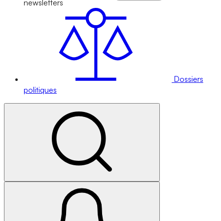
newsletters
Dossiers
politiques