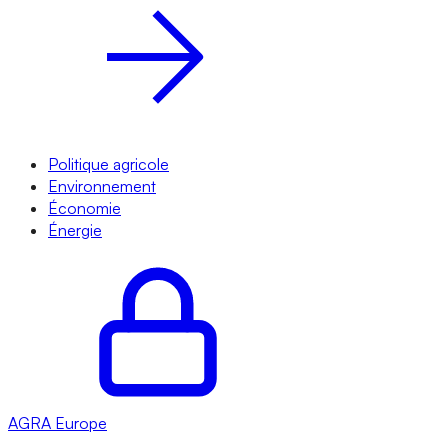
Politique agricole
Environnement
Économie
Énergie
AGRA
Europe