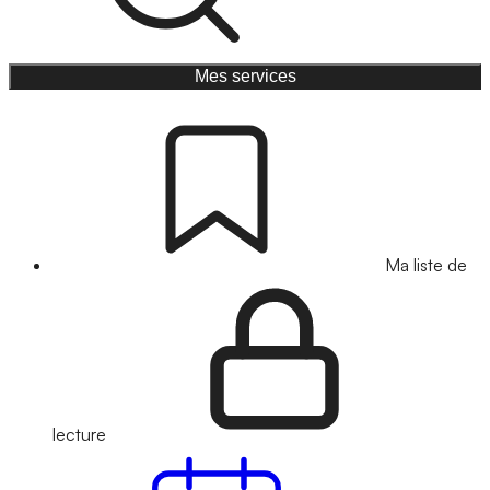
Mes services
Ma liste de
lecture