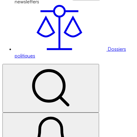
newsletters
Dossiers
politiques