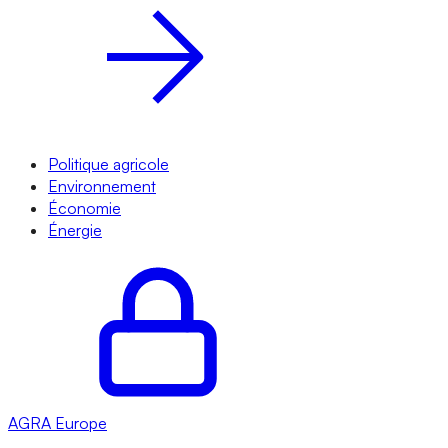
Politique agricole
Environnement
Économie
Énergie
AGRA
Europe