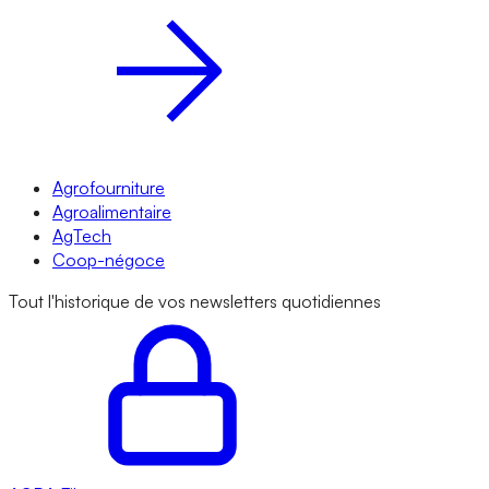
Agrofourniture
Agroalimentaire
AgTech
Coop-négoce
Tout l'historique de vos newsletters quotidiennes