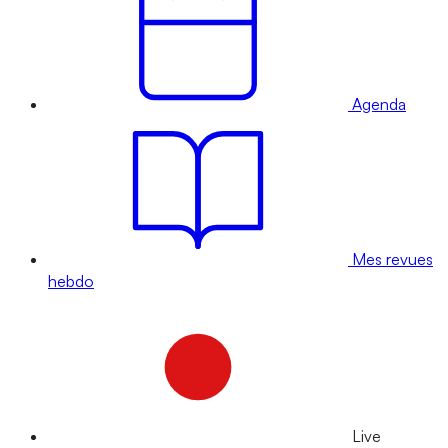
Agenda
Mes revues
hebdo
Live