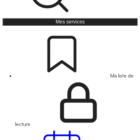
Mes services
Ma liste de
lecture