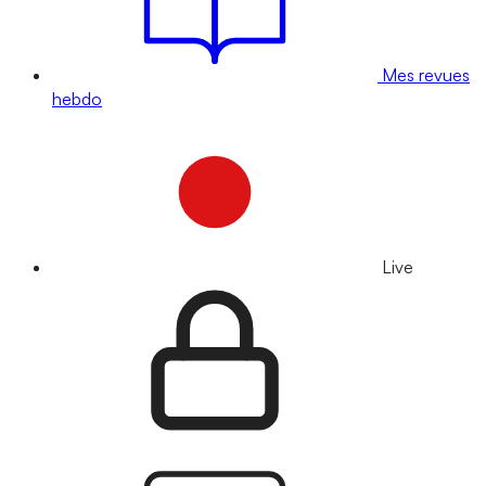
Mes revues
hebdo
Live