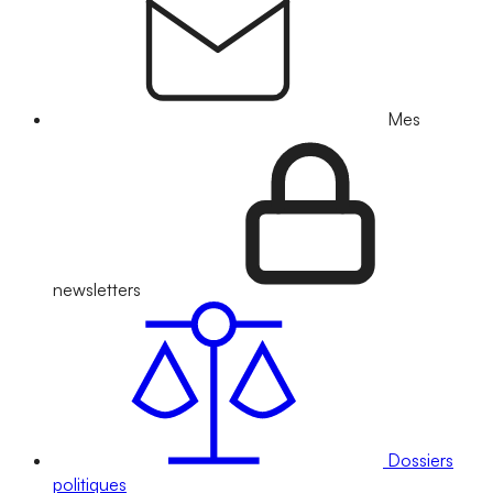
Mes
newsletters
Dossiers
politiques