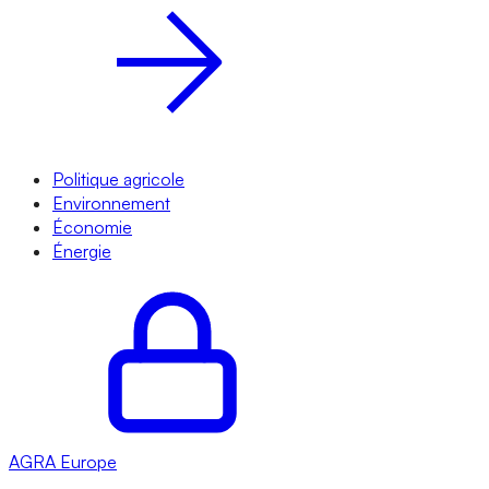
Politique agricole
Environnement
Économie
Énergie
AGRA
Europe