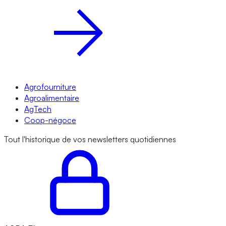
Agrofourniture
Agroalimentaire
AgTech
Coop-négoce
Tout l'historique de vos newsletters quotidiennes