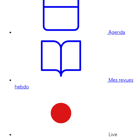
Agenda
Mes revues
hebdo
Live