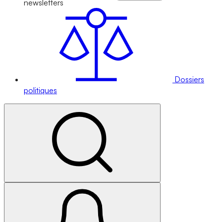
newsletters
Dossiers
politiques