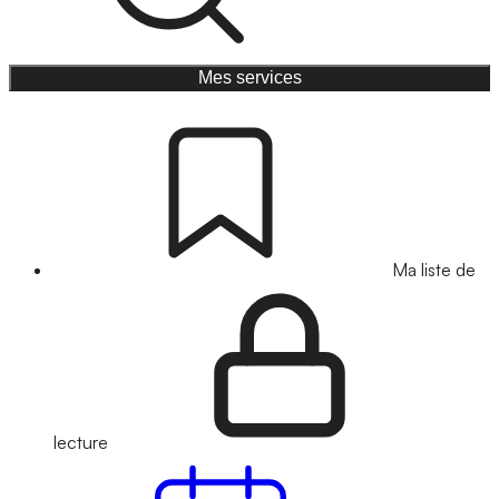
Mes services
Ma liste de
lecture