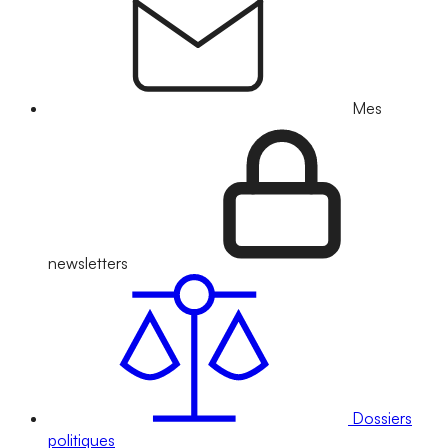
Mes
newsletters
Dossiers
politiques