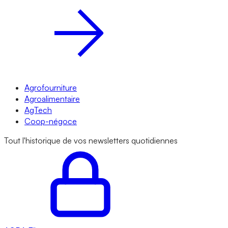
Agrofourniture
Agroalimentaire
AgTech
Coop-négoce
Tout l'historique de vos newsletters quotidiennes