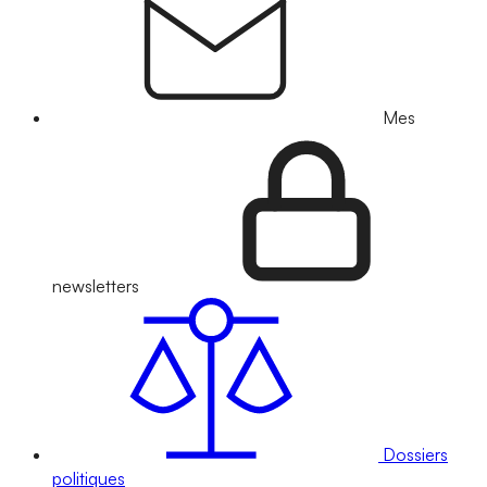
Mes
newsletters
Dossiers
politiques