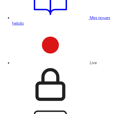
Mes revues
hebdo
Live