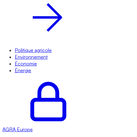
Politique agricole
Environnement
Économie
Énergie
AGRA
Europe