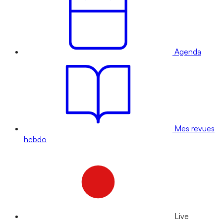
Agenda
Mes revues
hebdo
Live