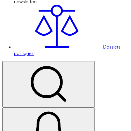
newsletters
Dossiers
politiques