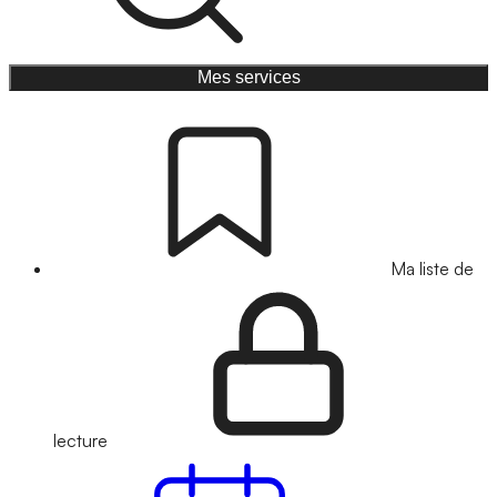
Mes services
Ma liste de
lecture